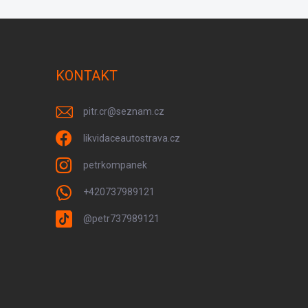
KONTAKT
pitr.cr
@
seznam.cz
likvidaceautostrava.cz
petrkompanek
+420737989121
@petr737989121