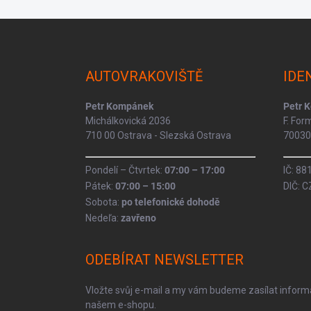
Z
á
p
a
AUTOVRAKOVIŠTĚ
IDE
t
í
Petr Kompánek
Petr 
Michálkovická 2036
F. Fo
710 00 Ostrava - Slezská Ostrava
70030 
Pondelí – Čtvrtek:
07:00 – 17:00
IČ: 8
Pátek:
07:00 – 15:00
DIČ: 
Sobota:
po telefonické dohodě
Nedeľa:
zavřeno
ODEBÍRAT NEWSLETTER
Vložte svůj e-mail a my vám budeme zasílat infor
našem e-shopu.