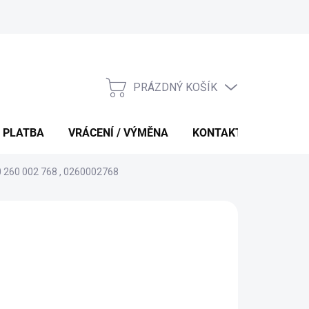
PRÁZDNÝ KOŠÍK
NÁKUPNÍ
KOŠÍK
 PLATBA
VRÁCENÍ / VÝMĚNA
KONTAKTY
 0 260 002 768 , 0260002768