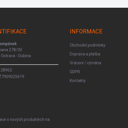
NTIFIKACE
INFORMACE
Kompánek
Obchodní podmínky
rmana 278/30
Doprava a platba
Ostrava - Dubina
Vrácení / výměna
8128962
GDPR
CZ7909025619
Kontakty
mace o nových produktech na