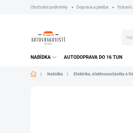
Přejít
Obchodní podmínky
Doprava a platba
Vrácení
na
obsah
NABÍDKA
AUTODOPRAVA DO 16 TUN
Domů
Nabídka
Elektrika, elektrosoučástky a ří