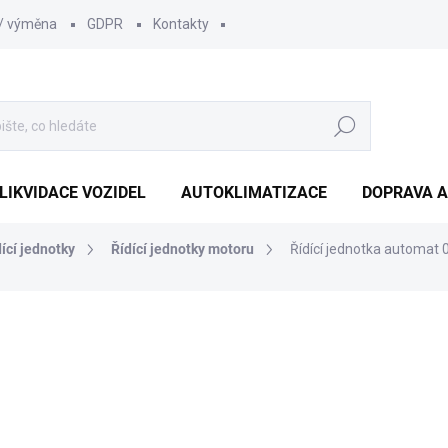
 / výměna
GDPR
Kontakty
Hledat
LIKVIDACE VOZIDEL
AUTOKLIMATIZACE
DOPRAVA A
dící jednotky
Řídící jednotky motoru
Řídící jednotka automat
1 815 Kč
1 500 Kč bez DPH
Měrná
SKLADEM
(1 KS)
cena: