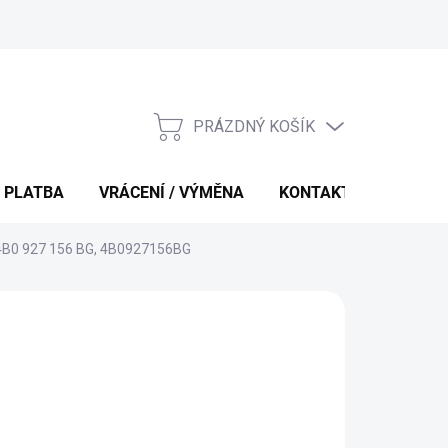
PRÁZDNÝ KOŠÍK
NÁKUPNÍ
KOŠÍK
 PLATBA
VRÁCENÍ / VÝMĚNA
KONTAKTY
 4B0 927 156 BG, 4B0927156BG