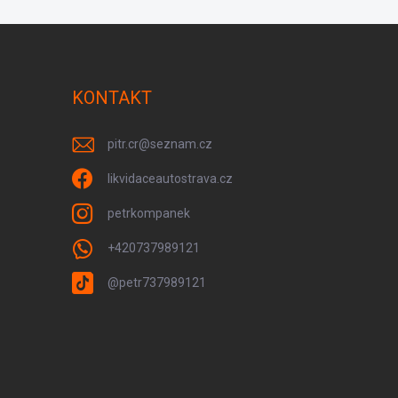
KONTAKT
pitr.cr
@
seznam.cz
likvidaceautostrava.cz
petrkompanek
+420737989121
@petr737989121