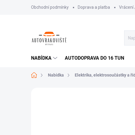
Přejít
Obchodní podmínky
Doprava a platba
Vrácení
na
obsah
NABÍDKA
AUTODOPRAVA DO 16 TUN
Domů
Nabídka
Elektrika, elektrosoučástky a ří