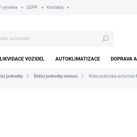
 / výměna
GDPR
Kontakty
Hledat
LIKVIDACE VOZIDEL
AUTOKLIMATIZACE
DOPRAVA A
dící jednotky
Řídící jednotky motoru
Řídící jednotka automat
1 210 Kč
1 000 Kč bez DPH
Měrná
SKLADEM
(1 KS)
cena: