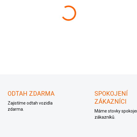
−
+
Řídící jednotka automat 4B
ODTAH ZDARMA
SPOKOJENÍ
ZÁKAZNÍCI
Zajistíme odtah vozidla
zdarma.
Máme stovky spokoje
zákazníků.