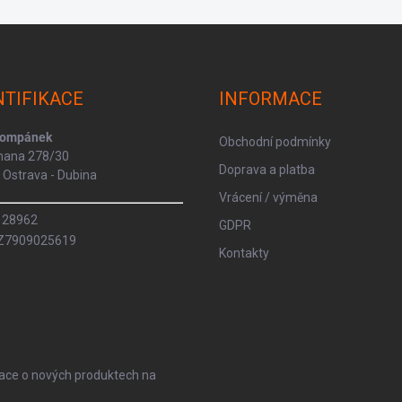
NTIFIKACE
INFORMACE
Kompánek
Obchodní podmínky
rmana 278/30
Doprava a platba
Ostrava - Dubina
Vrácení / výměna
8128962
GDPR
CZ7909025619
Kontakty
mace o nových produktech na