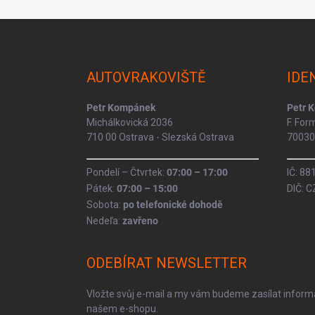
Z
á
p
a
AUTOVRAKOVIŠTĚ
IDE
t
í
Petr Kompánek
Petr 
Michálkovická 2036
F. Fo
710 00 Ostrava - Slezská Ostrava
70030 
Pondelí – Čtvrtek:
07:00 – 17:00
IČ: 8
Pátek:
07:00 – 15:00
DIČ: 
Sobota:
po telefonické dohodě
Nedeľa:
zavřeno
ODEBÍRAT NEWSLETTER
Vložte svůj e-mail a my vám budeme zasílat infor
našem e-shopu.