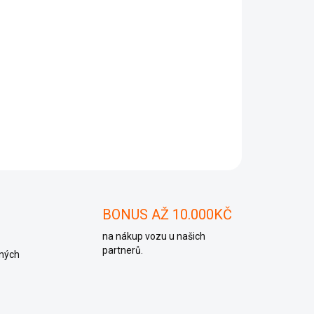
Přidat do košíku
0 927 156 BG, 4B0927156BG
ZEPTAT SE
BONUS AŽ 10.000KČ
na nákup vozu u našich
partnerů.
ných