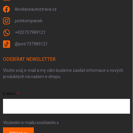
likvidaceautostrava.cz
petrkompanek
+420737989121
@petr737989121
ODEBÍRAT NEWSLETTER
Vložte svůj e-mail a my vám budeme zasílat informace o nových
produktech na našem e-shopu.
E-MAIL
Vložením e-mailu souhlasíte s
podmínkami ochrany osobních údajů