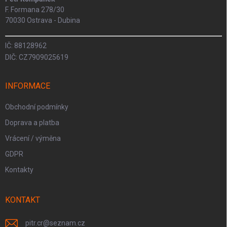
F. Formana 278/30
70030 Ostrava - Dubina
IČ: 88128962
DIČ: CZ7909025619
INFORMACE
Obchodní podmínky
Doprava a platba
Vrácení / výměna
GDPR
Kontakty
KONTAKT
pitr.cr
@
seznam.cz