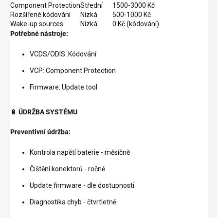
Component Protection
Střední
1500-3000 Kč
Rozšířené kódování
Nízká
500-1000 Kč
Wake-up sources
Nízká
0 Kč (kódování)
Potřebné nástroje:
VCDS/ODIS: Kódování
VCP: Component Protection
Firmware: Update tool
🔋
ÚDRŽBA SYSTÉMU
Preventivní údržba:
Kontrola napětí baterie - měsíčně
Čištění konektorů - ročně
Update firmware - dle dostupnosti
Diagnostika chyb - čtvrtletně