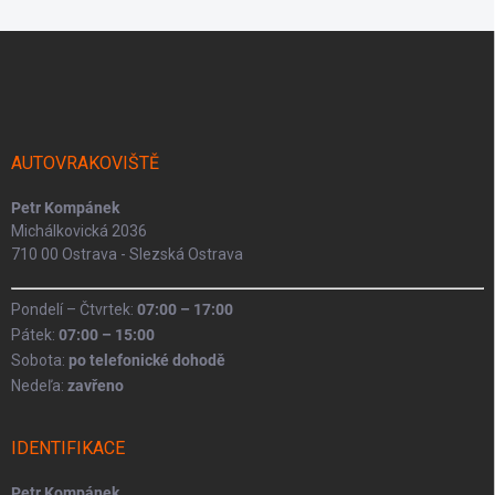
Z
á
p
a
t
í
AUTOVRAKOVIŠTĚ
Petr Kompánek
Michálkovická 2036
710 00 Ostrava - Slezská Ostrava
Pondelí – Čtvrtek:
07:00 – 17:00
Pátek:
07:00 – 15:00
Sobota:
po telefonické dohodě
Nedeľa:
zavřeno
IDENTIFIKACE
Petr Kompánek