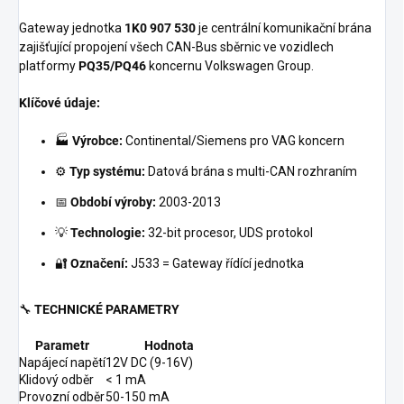
Gateway jednotka
1K0 907 530
je centrální komunikační brána
zajišťující propojení všech CAN-Bus sběrnic ve vozidlech
platformy
PQ35/PQ46
koncernu Volkswagen Group.
Klíčové údaje:
🏭
Výrobce:
Continental/Siemens pro VAG koncern
⚙️
Typ systému:
Datová brána s multi-CAN rozhraním
📅
Období výroby:
2003-2013
💡
Technologie:
32-bit procesor, UDS protokol
🔐
Označení:
J533 = Gateway řídící jednotka
🔧
TECHNICKÉ PARAMETRY
Parametr
Hodnota
Napájecí napětí
12V DC (9-16V)
Klidový odběr
< 1 mA
Provozní odběr
50-150 mA