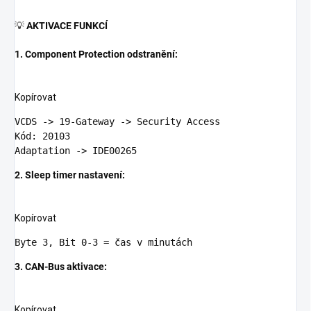
💡
AKTIVACE FUNKCÍ
1. Component Protection odstranění:
Kopírovat
VCDS -> 
19
-G
ateway
 ->
 Security Access

Kód: 
20103
A
daptation
 ->
2. Sleep timer nastavení:
Kopírovat
Byte
3
, Bit 
0
-
3
3. CAN-Bus aktivace:
Kopírovat