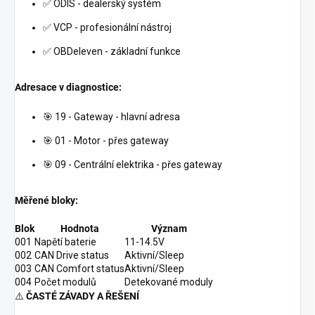
✅ ODIS - dealerský systém
✅ VCP - profesionální nástroj
✅ OBDeleven - základní funkce
Adresace v diagnostice:
🎯 19 - Gateway - hlavní adresa
🎯 01 - Motor - přes gateway
🎯 09 - Centrální elektrika - přes gateway
Měřené bloky:
Blok
Hodnota
Význam
001
Napětí baterie
11-14.5V
002
CAN Drive status
Aktivní/Sleep
003
CAN Comfort status
Aktivní/Sleep
004
Počet modulů
Detekované moduly
⚠️
ČASTÉ ZÁVADY A ŘEŠENÍ