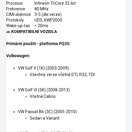
Procesor
Infineon TriCore 32-bit
Frekvence
80 MHz
CAN sběrnice
3-5 (dle verze)
Protokoly
UDS, KWP2000
Wake-up čas
< 20ms
🚗
KOMPATIBILNÍ VOZIDLA
Primární použití - platforma PQ35:
Volkswagen:
VW Golf V (1K) (2003-2009)
Všechny verze včetně GTI, R32, TDI
VW Golf VI (5K) (2008-2013)
Včetně Cabrio
VW Passat B6 (3C) (2005-2010)
Sedan a Variant