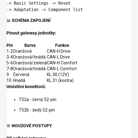
-> Basic Settings -> 
Reset
📊
SCHÉMA ZAPOJENÍ
Pinout gateway jednotky:
Pin
Barva
Funkce
1-2
Oranžová
CAN-H Drive
3-4
Oranžová/hnědá
CAN-L Drive
5-6
Oranžová/zelená
CAN-H Comfort
7-8
Oranžová/hnědá
CAN-L Comfort
9
Červená
KL.30 (12V)
10
Hnědá
KL.31 (kostra)
Umístění konektorů:
T52a - černý 52-pin
T52b - šedý 52-pin
🚨
NOUZOVÉ POSTUPY