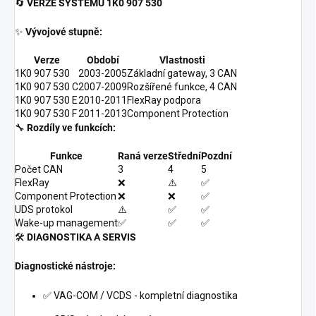
🔄
VERZE SYSTÉMU 1K0 907 530
✨
Vývojové stupně:
Verze
Období
Vlastnosti
1K0 907 530
2003-2005
Základní gateway, 3 CAN
1K0 907 530 C
2007-2009
Rozšířené funkce, 4 CAN
1K0 907 530 E
2010-2011
FlexRay podpora
1K0 907 530 F
2011-2013
Component Protection
🔧
Rozdíly ve funkcích:
Funkce
Raná verze
Střední
Pozdní
Počet CAN
3
4
5
FlexRay
❌
⚠️
✅
Component Protection
❌
❌
✅
UDS protokol
⚠️
✅
✅
Wake-up management
✅
✅
✅
🛠️
DIAGNOSTIKA A SERVIS
Diagnostické nástroje:
✅ VAG-COM / VCDS - kompletní diagnostika