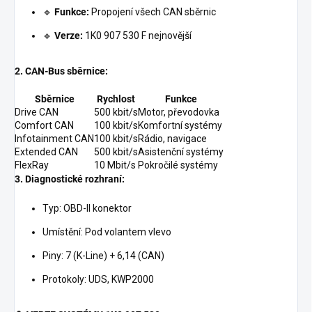
🔹
Funkce:
Propojení všech CAN sběrnic
🔹
Verze:
1K0 907 530 F nejnovější
2. CAN-Bus sběrnice:
Sběrnice
Rychlost
Funkce
Drive CAN
500 kbit/s
Motor, převodovka
Comfort CAN
100 kbit/s
Komfortní systémy
Infotainment CAN
100 kbit/s
Rádio, navigace
Extended CAN
500 kbit/s
Asistenční systémy
FlexRay
10 Mbit/s
Pokročilé systémy
3. Diagnostické rozhraní:
Typ: OBD-II konektor
Umístění: Pod volantem vlevo
Piny: 7 (K-Line) + 6,14 (CAN)
Protokoly: UDS, KWP2000