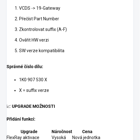
VCDS -> 19-Gateway
Přečíst Part Number
Zkontrolovat suffix (A-F)
Ověřit HW verzi
SW verze kompatibilita
Správné číslo dílu:
1K0 907 530 X
X = suffix verze
📈
UPGRADE MOŽNOSTI
Přidání funkcí:
Upgrade
Náročnost
Cena
FlexRay aktivace
Vysoká
Nová jednotka