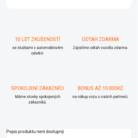
ZEPTAT SE
10 LET ZKUŠENOSTÍ
ODTAH ZDARMA
se službami v automobilovém
Zajistíme odtah vozidla zdarma.
odvětví.
SPOKOJENÍ ZÁKAZNÍCI
BONUS AŽ 10.000KČ
Máme stovky spokojených
na nákup vozu u našich partnerů.
zákazníků.
Popis produktu není dostupný