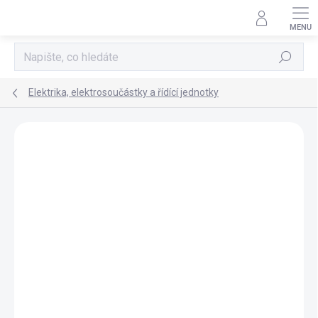
Přejít
na
obsah
Hledat
Elektrika, elektrosoučástky a řídící jednotky
AKCE
NOVINKA