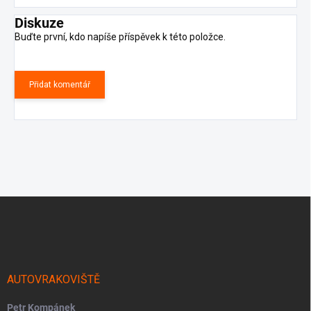
Diskuze
Buďte první, kdo napíše příspěvek k této položce.
Přidat komentář
Z
á
p
a
t
í
AUTOVRAKOVIŠTĚ
Petr Kompánek