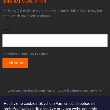
ODEBÍRAT NEWSLETTER
Vložte svůj e-mail a my vám budeme zasílat informace o nových
produktech na našem e-shopu.
E-MAIL
Vložením e-mailu souhlasíte s
podmínkami ochrany osobních údajů
Přihlásit se
www.autovrakovisteostrava.cz
www.likvidaceautostrava.cz
www.autoklimatizaceostrava.cz
Používáme cookies, abychom Vám umožnili pohodlné
prohlížení webu a díky analýze provozu webu neustále