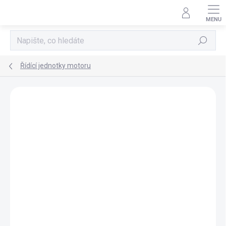
Přejít
na
obsah
Hledat
Řídící jednotky motoru