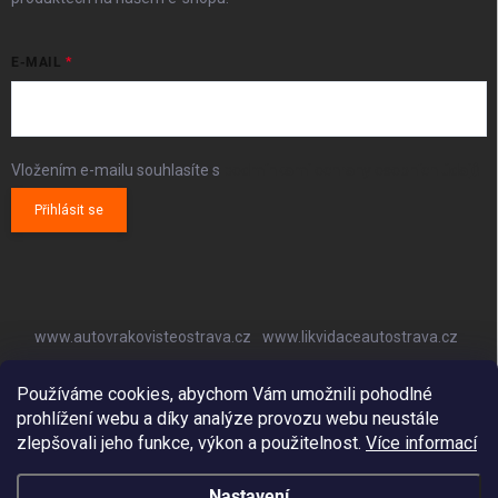
E-MAIL
Vložením e-mailu souhlasíte s
podmínkami ochrany osobních údajů
Přihlásit se
www.autovrakovisteostrava.cz
www.likvidaceautostrava.cz
www.autoklimatizaceostrava.cz
Používáme cookies, abychom Vám umožnili pohodlné
prohlížení webu a díky analýze provozu webu neustále
zlepšovali jeho funkce, výkon a použitelnost.
Více informací
Nastavení