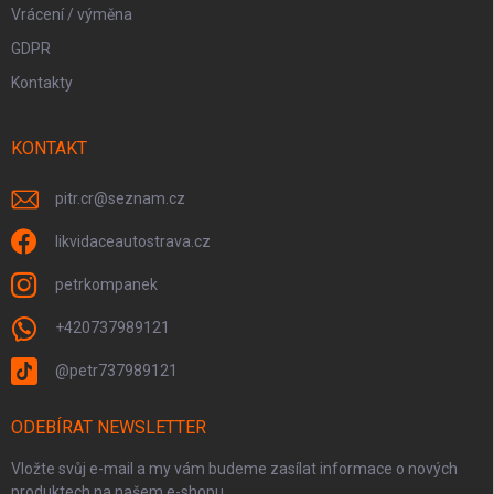
Vrácení / výměna
GDPR
Kontakty
KONTAKT
pitr.cr
@
seznam.cz
likvidaceautostrava.cz
petrkompanek
+420737989121
@petr737989121
ODEBÍRAT NEWSLETTER
Vložte svůj e-mail a my vám budeme zasílat informace o nových
produktech na našem e-shopu.