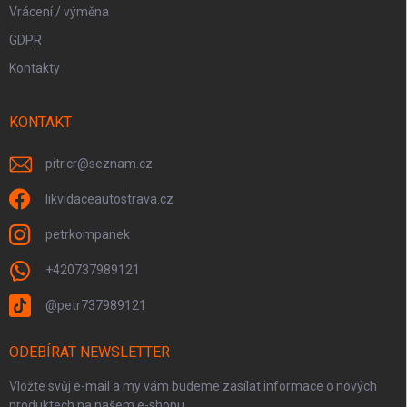
Vrácení / výměna
GDPR
Kontakty
KONTAKT
pitr.cr
@
seznam.cz
likvidaceautostrava.cz
petrkompanek
+420737989121
@petr737989121
ODEBÍRAT NEWSLETTER
Vložte svůj e-mail a my vám budeme zasílat informace o nových
produktech na našem e-shopu.