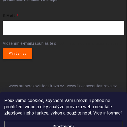
E-MAIL
Vložením e-mailu souhlasíte s
podmínkami ochrany osobních údajů
Přihlásit se
www.autovrakovisteostrava.cz
www.likvidaceautostrava.cz
www.autoklimatizaceostrava.cz
Používáme cookies, abychom Vám umožnili pohodlné
prohlížení webu a díky analýze provozu webu neustále
zlepšovali jeho funkce, výkon a použitelnost.
Více informací
Nastavení