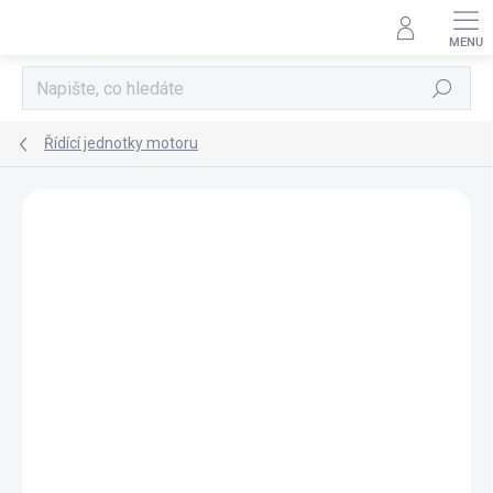
Přejít
na
obsah
Hledat
Řídící jednotky motoru