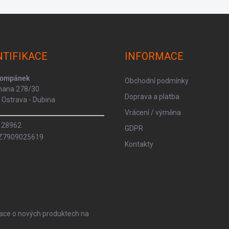
NTIFIKACE
INFORMACE
Kompánek
Obchodní podmínky
rmana 278/30
Doprava a platba
Ostrava - Dubina
Vrácení / výměna
8128962
GDPR
CZ7909025619
Kontakty
mace o nových produktech na