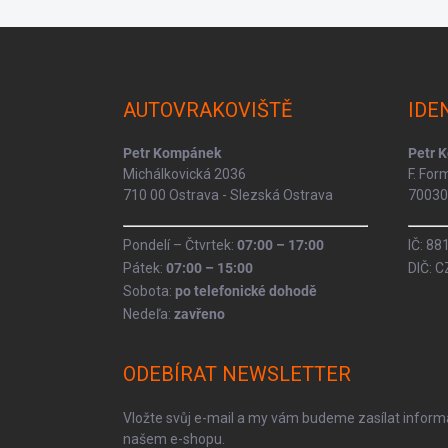
Z
á
p
a
AUTOVRAKOVIŠTĚ
IDE
t
í
Petr Kompánek
Petr 
Michálkovická 2036
F. Fo
710 00 Ostrava - Slezská Ostrava
70030 
Pondelí – Čtvrtek:
07:00 – 17:00
IČ: 8
Pátek:
07:00 – 15:00
DIČ: 
Sobota:
po telefonické dohodě
Nedeľa:
zavřeno
ODEBÍRAT NEWSLETTER
Vložte svůj e-mail a my vám budeme zasílat infor
našem e-shopu.