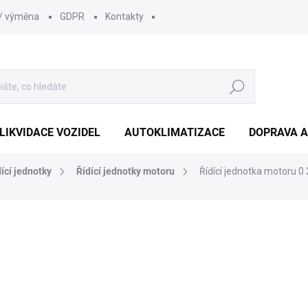
 / výměna
GDPR
Kontakty
Hledat
LIKVIDACE VOZIDEL
AUTOKLIMATIZACE
DOPRAVA A
dící jednotky
Řídící jednotky motoru
Řídící jednotka motoru 0
1 210 Kč
1 000 Kč bez DPH
Měrná
SKLADEM
(1 KS)
cena: