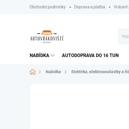
Přejít
Obchodní podmínky
Doprava a platba
Vrácení
na
obsah
NABÍDKA
AUTODOPRAVA DO 16 TUN
Domů
Nabídka
Elektrika, elektrosoučástky a ří