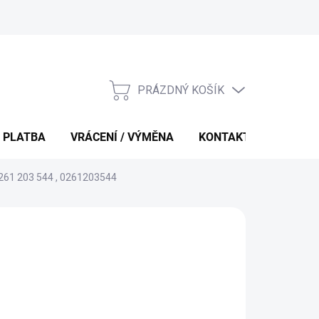
PRÁZDNÝ KOŠÍK
NÁKUPNÍ
KOŠÍK
 PLATBA
VRÁCENÍ / VÝMĚNA
KONTAKTY
 261 203 544 , 0261203544