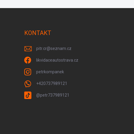
KONTAKT
pitr.cr
@
seznam.cz
likvidaceautostrava.cz
petrkompanek
+420737989121
@petr737989121