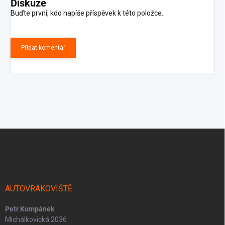
Diskuze
Buďte první, kdo napíše příspěvek k této položce.
Přidat komentář
Z
á
p
a
t
í
AUTOVRAKOVIŠTĚ
Petr Kompánek
Michálkovická 2036