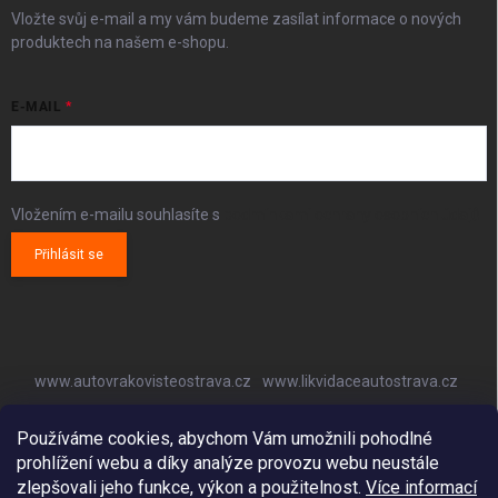
Vložte svůj e-mail a my vám budeme zasílat informace o nových
produktech na našem e-shopu.
E-MAIL
Vložením e-mailu souhlasíte s
podmínkami ochrany osobních údajů
Přihlásit se
www.autovrakovisteostrava.cz
www.likvidaceautostrava.cz
www.autoklimatizaceostrava.cz
Používáme cookies, abychom Vám umožnili pohodlné
prohlížení webu a díky analýze provozu webu neustále
zlepšovali jeho funkce, výkon a použitelnost.
Více informací