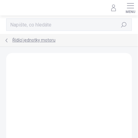
Přejít
na
obsah
Hledat
Řídící jednotky motoru