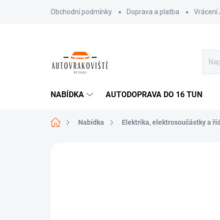
Přejít
Obchodní podmínky
Doprava a platba
Vrácení
na
obsah
NABÍDKA
AUTODOPRAVA DO 16 TUN
Domů
Nabídka
Elektrika, elektrosoučástky a ří