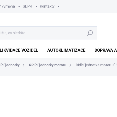
 / výměna
GDPR
Kontakty
Hledat
LIKVIDACE VOZIDEL
AUTOKLIMATIZACE
DOPRAVA A
dící jednotky
Řídící jednotky motoru
Řídící jednotka motoru 0
1 210 Kč
1 000 Kč bez DPH
Měrná
SKLADEM
(1 KS)
cena: