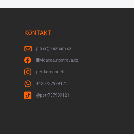
KONTAKT
pitr.cr
@
seznam.cz
likvidaceautostrava.cz
petrkompanek
+420737989121
@petr737989121