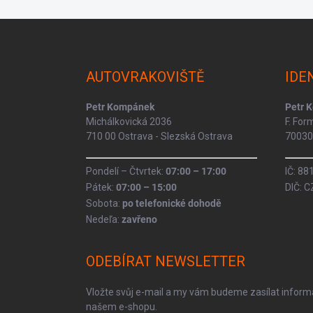
Z
á
p
a
AUTOVRAKOVIŠTĚ
IDE
t
í
Petr Kompánek
Petr 
Michálkovická 2036
F. Fo
710 00 Ostrava - Slezská Ostrava
70030 
Pondelí – Čtvrtek:
07:00 – 17:00
IČ: 8
Pátek:
07:00 – 15:00
DIČ: 
Sobota:
po telefonické dohodě
Nedeľa:
zavřeno
ODEBÍRAT NEWSLETTER
Vložte svůj e-mail a my vám budeme zasílat infor
našem e-shopu.