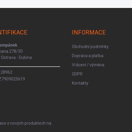
NTIFIKACE
INFORMACE
Kompánek
Obchodní podmínky
rmana 278/30
Doprava a platba
Ostrava - Dubina
Vrácení / výměna
8128962
GDPR
CZ7909025619
Kontakty
mace o nových produktech na