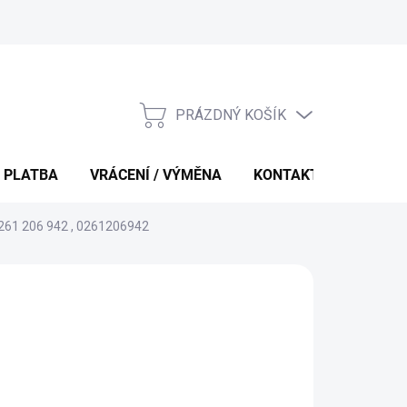
PRÁZDNÝ KOŠÍK
NÁKUPNÍ
KOŠÍK
 PLATBA
VRÁCENÍ / VÝMĚNA
KONTAKTY
 261 206 942 , 0261206942