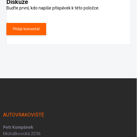
Diskuze
Buďte první, kdo napíše příspěvek k této položce.
Přidat komentář
Z
á
p
a
t
í
AUTOVRAKOVIŠTĚ
Petr Kompánek
Michálkovická 2036