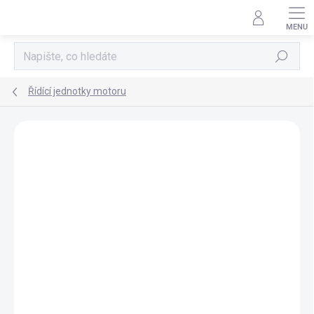
Přejít
na
obsah
Hledat
Řídící jednotky motoru