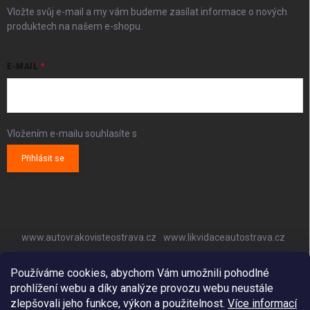
Vložte svůj e-mail a my vám budeme zasílat informace o nových
produktech na našem e-shopu.
E-MAIL
Vložením e-mailu souhlasíte s
podmínkami ochrany osobních údajů
Přihlásit se
www.autovrakovisteostrava.cz
www.likvidaceautostrava.cz
www.autoklimatizaceostrava.cz
Používáme cookies, abychom Vám umožnili pohodlné
prohlížení webu a díky analýze provozu webu neustále
zlepšovali jeho funkce, výkon a použitelnost.
Více informací