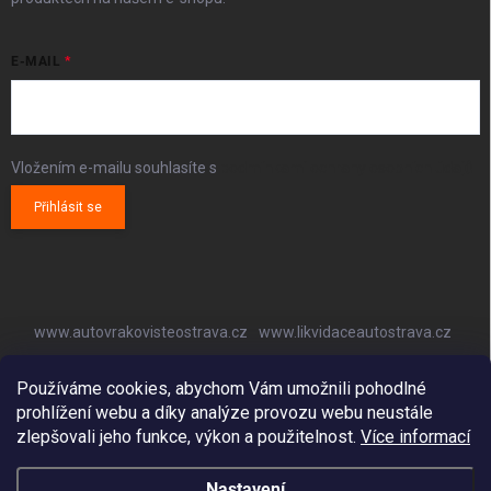
E-MAIL
Vložením e-mailu souhlasíte s
podmínkami ochrany osobních údajů
Přihlásit se
www.autovrakovisteostrava.cz
www.likvidaceautostrava.cz
www.autoklimatizaceostrava.cz
Používáme cookies, abychom Vám umožnili pohodlné
prohlížení webu a díky analýze provozu webu neustále
zlepšovali jeho funkce, výkon a použitelnost.
Více informací
Nastavení