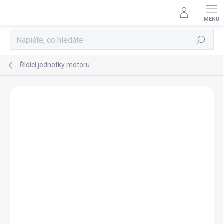
Přejít
na
obsah
Hledat
Řídící jednotky motoru