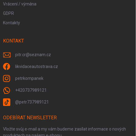
Vrácení / výměna
GDPR
Kontakty
KONTAKT
pitr.cr
@
seznam.cz
likvidaceautostrava.cz
petrkompanek
+420737989121
@petr737989121
ODEBÍRAT NEWSLETTER
Vložte svůj e-mail a my vám budeme zasílat informace o nových
produktech na našem e-shopu.