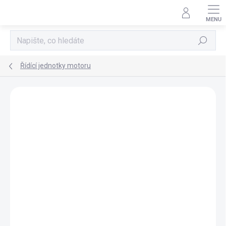
Přejít
na
obsah
Hledat
Řídící jednotky motoru