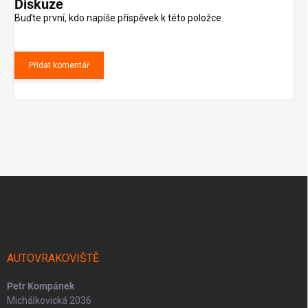
Diskuze
Buďte první, kdo napíše příspěvek k této položce.
Přidat komentář
Z
á
p
a
t
í
AUTOVRAKOVIŠTĚ
Petr Kompánek
Michálkovická 2036