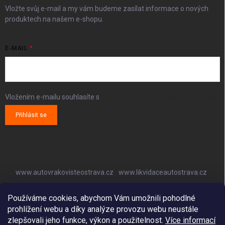
Vložte svůj e-mail a my vám budeme zasílat informace o nových
produktech na našem e-shopu.
E-MAIL
Vložením e-mailu souhlasíte s
podmínkami ochrany osobních údajů
Přihlásit se
www.autovrakovisteostrava.cz
www.likvidaceautostrava.cz
www.autoklimatizaceostrava.cz
Používáme cookies, abychom Vám umožnili pohodlné
prohlížení webu a díky analýze provozu webu neustále
zlepšovali jeho funkce, výkon a použitelnost.
Více informací