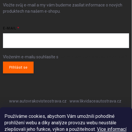
Vložte svůj e-mail a my vám budeme zasílat informace o nových
produktech na našem e-shopu.
E-MAIL
Vložením e-mailu souhlasíte s
podmínkami ochrany osobních údajů
Přihlásit se
www.autovrakovisteostrava.cz
www.likvidaceautostrava.cz
www.autoklimatizaceostrava.cz
Používáme cookies, abychom Vám umožnili pohodlné
prohlížení webu a díky analýze provozu webu neustále
zlepšovali jeho funkce, výkon a použitelnost.
Více informací