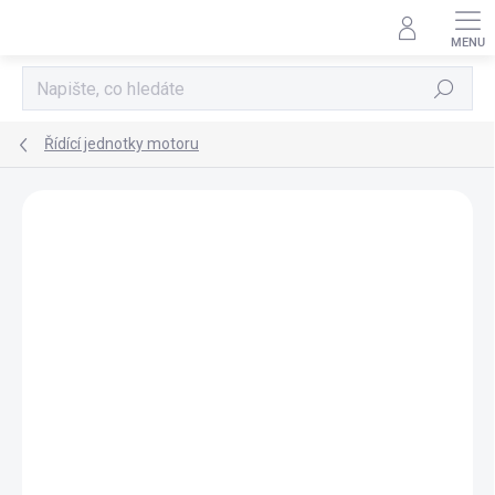
Přejít
na
obsah
Hledat
Řídící jednotky motoru