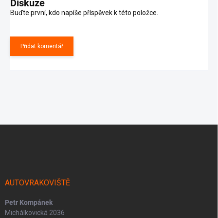
Diskuze
Buďte první, kdo napíše příspěvek k této položce.
Přidat komentář
Z
á
p
a
t
í
AUTOVRAKOVIŠTĚ
Petr Kompánek
Michálkovická 2036