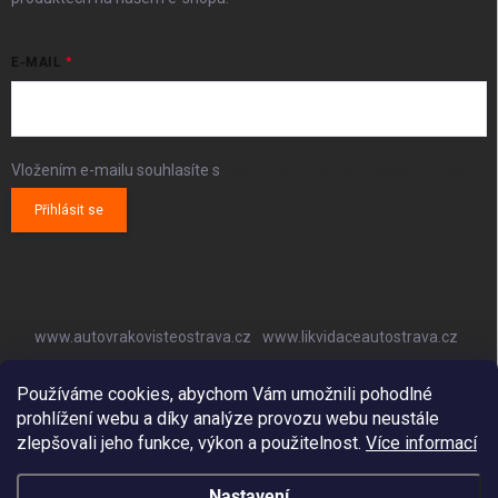
E-MAIL
Vložením e-mailu souhlasíte s
podmínkami ochrany osobních údajů
Přihlásit se
www.autovrakovisteostrava.cz
www.likvidaceautostrava.cz
www.autoklimatizaceostrava.cz
Používáme cookies, abychom Vám umožnili pohodlné
prohlížení webu a díky analýze provozu webu neustále
zlepšovali jeho funkce, výkon a použitelnost.
Více informací
Nastavení