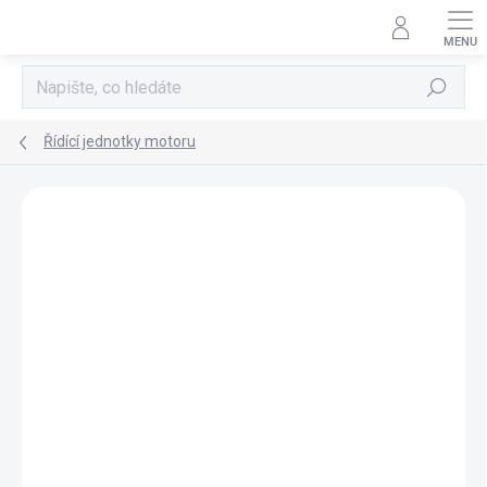
Přejít
na
obsah
Hledat
Řídící jednotky motoru