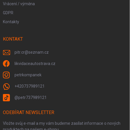
Vrácení / výměna
GDPR
Kontakty
KONTAKT
pitr.cr
@
seznam.cz
likvidaceautostrava.cz
petrkompanek
+420737989121
@petr737989121
ODEBÍRAT NEWSLETTER
Vložte svůj e-mail a my vám budeme zasílat informace o nových
produktech na našem e-shopu.