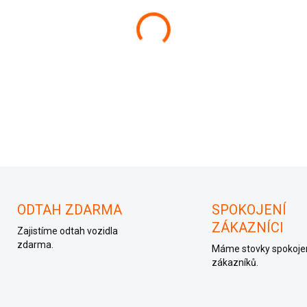
−
+
Řídící jednotka motoru 038
ODTAH ZDARMA
SPOKOJENÍ
ZÁKAZNÍCI
Zajistíme odtah vozidla
zdarma.
Máme stovky spokoje
zákazníků.