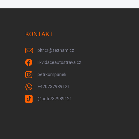
KONTAKT
pitr.cr
@
seznam.cz
likvidaceautostrava.cz
petrkompanek
+420737989121
@petr737989121