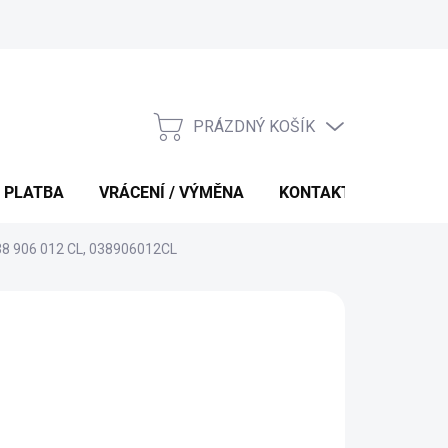
PRÁZDNÝ KOŠÍK
NÁKUPNÍ
KOŠÍK
 PLATBA
VRÁCENÍ / VÝMĚNA
KONTAKTY
038 906 012 CL, 038906012CL