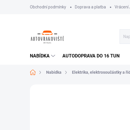
Přejít
Obchodní podmínky
Doprava a platba
Vrácení
na
obsah
NABÍDKA
AUTODOPRAVA DO 16 TUN
Domů
Nabídka
Elektrika, elektrosoučástky a ří