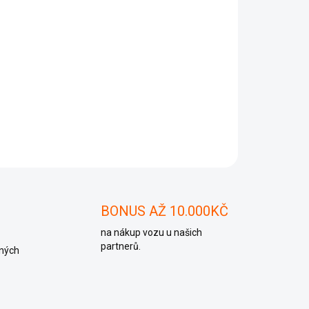
Přidat do košíku
 906 012 CL, 038906012CL
ZEPTAT SE
BONUS AŽ 10.000KČ
na nákup vozu u našich
partnerů.
ných