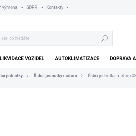
 / výměna
GDPR
Kontakty
Hledat
LIKVIDACE VOZIDEL
AUTOKLIMATIZACE
DOPRAVA A
dící jednotky
Řídící jednotky motoru
Řídící jednotka motoru 
1 210 Kč
1 000 Kč bez DPH
Měrná
SKLADEM
(1 KS)
cena: