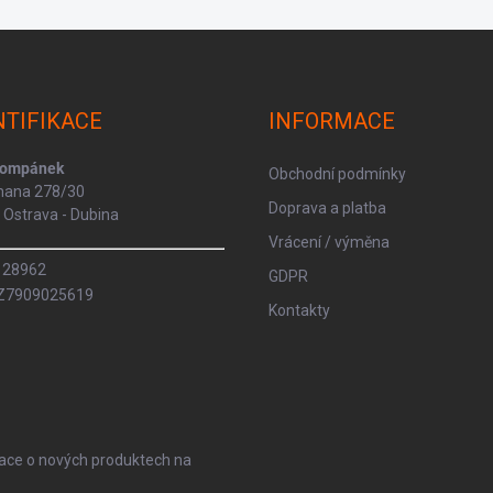
NTIFIKACE
INFORMACE
Kompánek
Obchodní podmínky
rmana 278/30
Doprava a platba
Ostrava - Dubina
Vrácení / výměna
8128962
GDPR
CZ7909025619
Kontakty
mace o nových produktech na