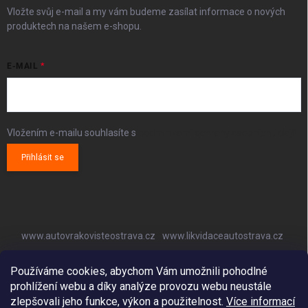
Vložte svůj e-mail a my vám budeme zasílat informace o nových
produktech na našem e-shopu.
E-MAIL
Vložením e-mailu souhlasíte s
podmínkami ochrany osobních údajů
Přihlásit se
www.autovrakovisteostrava.cz
www.likvidaceautostrava.cz
www.autoklimatizaceostrava.cz
Používáme cookies, abychom Vám umožnili pohodlné
prohlížení webu a díky analýze provozu webu neustále
zlepšovali jeho funkce, výkon a použitelnost.
Více informací