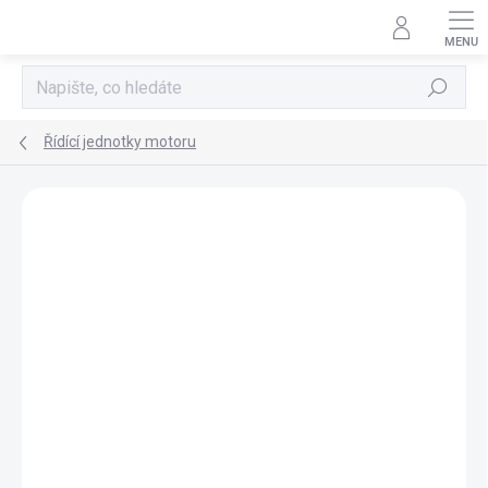
Přejít
na
obsah
Hledat
Řídící jednotky motoru