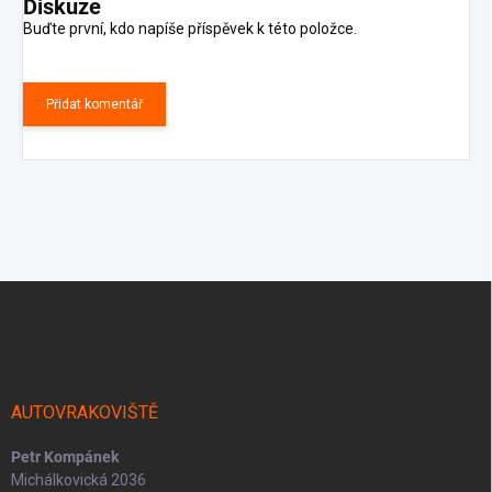
Diskuze
Buďte první, kdo napíše příspěvek k této položce.
Přidat komentář
Z
á
p
a
t
í
AUTOVRAKOVIŠTĚ
Petr Kompánek
Michálkovická 2036