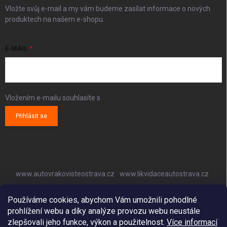
Vložte svůj e-mail a my vám budeme zasílat informace o nových
produktech na našem e-shopu.
E-MAIL
Vložením e-mailu souhlasíte s
podmínkami ochrany osobních údajů
Přihlásit se
www.autovrakovisteostrava.cz
www.likvidaceautostrava.cz
www.autoklimatizaceostrava.cz
Používáme cookies, abychom Vám umožnili pohodlné
prohlížení webu a díky analýze provozu webu neustále
zlepšovali jeho funkce, výkon a použitelnost.
Více informací