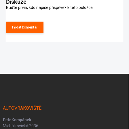
Diskuze
Buďte první, kdo napíše příspěvek k této položce.
Přidat komentář
Z
á
p
a
t
í
AUTOVRAKOVIŠTĚ
Petr Kompánek
Michálkovická 2036