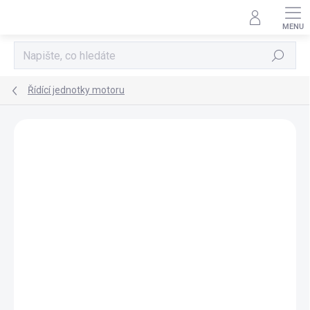
Přejít
na
obsah
Hledat
Řídící jednotky motoru