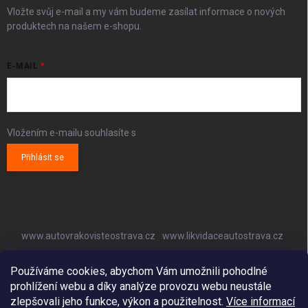
Vložte svůj e-mail a my vám budeme zasílat informace o nových
produktech na našem e-shopu.
E-MAIL
Vložením e-mailu souhlasíte s
podmínkami ochrany osobních údajů
Přihlásit se
www.autovrakovisteostrava.cz
www.likvidaceautostrava.cz
www.autoklimatizaceostrava.cz
Používáme cookies, abychom Vám umožnili pohodlné
prohlížení webu a díky analýze provozu webu neustále
zlepšovali jeho funkce, výkon a použitelnost.
Více informací