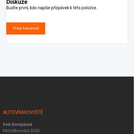
Diskuze
Buďte první, kdo napíše příspěvek k této položce.
Přidat komentář
Z
á
p
a
t
í
AUTOVRAKOVIŠTĚ
Petr Kompánek
Michálkovická 2036