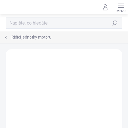
Přejít
na
obsah
Hledat
Řídící jednotky motoru