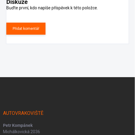
Diskuze
Buďte první, kdo napíše příspěvek k této položce.
Přidat komentář
Z
á
p
a
t
í
AUTOVRAKOVIŠTĚ
Petr Kompánek
Michálkovická 2036