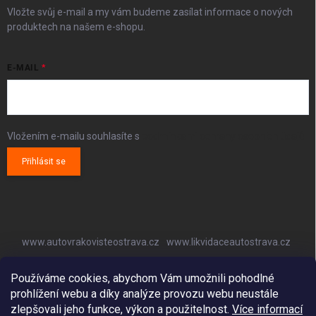
Vložte svůj e-mail a my vám budeme zasílat informace o nových
produktech na našem e-shopu.
E-MAIL
Vložením e-mailu souhlasíte s
podmínkami ochrany osobních údajů
Přihlásit se
www.autovrakovisteostrava.cz
www.likvidaceautostrava.cz
www.autoklimatizaceostrava.cz
Používáme cookies, abychom Vám umožnili pohodlné
prohlížení webu a díky analýze provozu webu neustále
zlepšovali jeho funkce, výkon a použitelnost.
Více informací