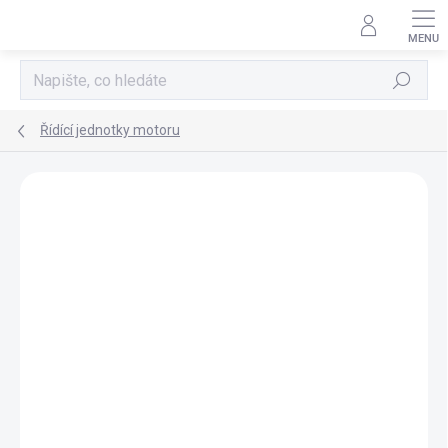
Přejít
na
obsah
Hledat
Řídící jednotky motoru