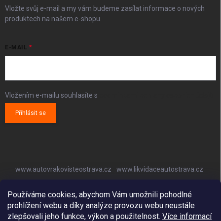
Vložte svůj e-mail a my vám budeme zasílat informace o nových
produktech na našem e-shopu.
E-MAIL
Vložením e-mailu souhlasíte s
podmínkami ochrany osobních údajů
Přihlásit se
www.autovrakovisteostrava.cz
www.likvidaceautostrava.cz
www.autoklimatizaceostrava.cz
Používáme cookies, abychom Vám umožnili pohodlné
prohlížení webu a díky analýze provozu webu neustále
zlepšovali jeho funkce, výkon a použitelnost.
Více informací