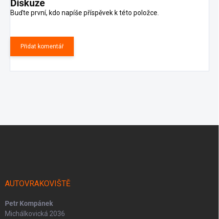
Diskuze
Buďte první, kdo napíše příspěvek k této položce.
Přidat komentář
Z
á
p
a
t
í
AUTOVRAKOVIŠTĚ
Petr Kompánek
Michálkovická 2036