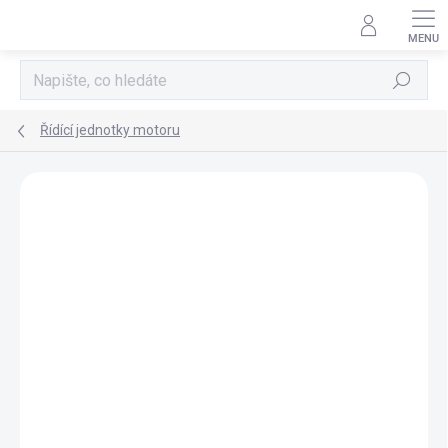
Přejít
na
obsah
Hledat
Řídící jednotky motoru