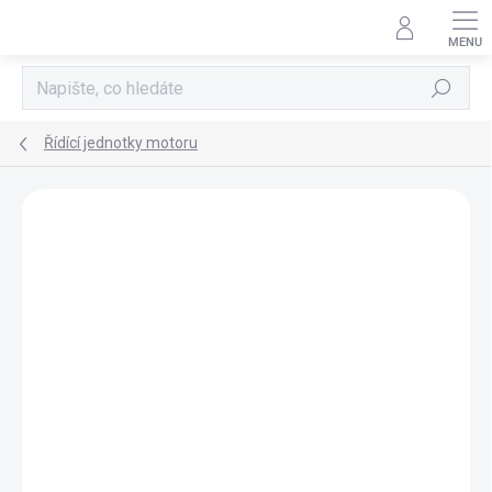
Přejít
na
obsah
Hledat
Řídící jednotky motoru