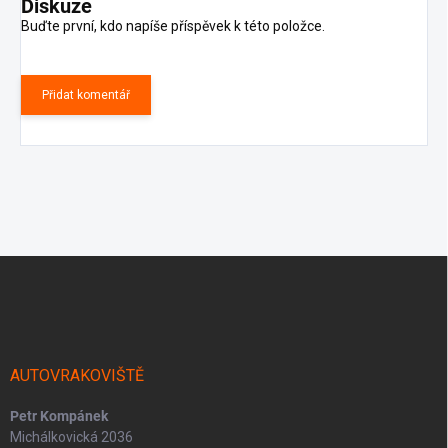
Diskuze
Buďte první, kdo napíše příspěvek k této položce.
Přidat komentář
Z
á
p
a
t
í
AUTOVRAKOVIŠTĚ
Petr Kompánek
Michálkovická 2036