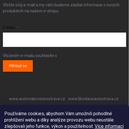
Vložte svůj e-mail a my vám budeme zasílat informace o nových
produktech na našem e-shopu.
E-MAIL
Vložením e-mailu souhlasíte s
podmínkami ochrany osobních údajů
Přihlásit se
www.autovrakovisteostrava.cz
www.likvidaceautostrava.cz
www.autoklimatizaceostrava.cz
Používáme cookies, abychom Vám umožnili pohodlné
prohlížení webu a díky analýze provozu webu neustále
zlepšovali jeho funkce, výkon a použitelnost.
Více informací