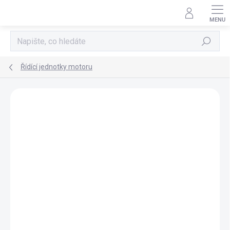
Přejít
na
obsah
Hledat
Řídící jednotky motoru