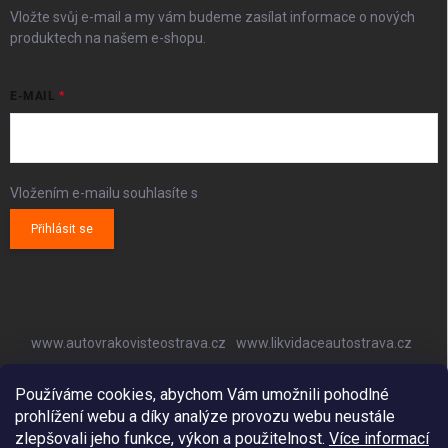
Vložte svůj e-mail a my vám budeme zasílat informace o nových
produktech na našem e-shopu.
E-MAIL
Vložením e-mailu souhlasíte s
podmínkami ochrany osobních údajů
Přihlásit se
www.autovrakovisteostrava.cz
www.likvidaceautostrava.cz
www.autoklimatizaceostrava.cz
Používáme cookies, abychom Vám umožnili pohodlné
prohlížení webu a díky analýze provozu webu neustále
zlepšovali jeho funkce, výkon a použitelnost.
Více informací