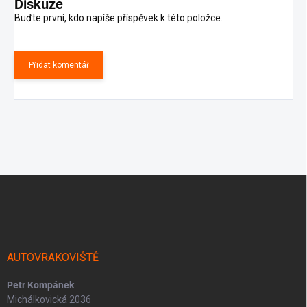
Diskuze
Buďte první, kdo napíše příspěvek k této položce.
Přidat komentář
Z
á
p
a
t
í
AUTOVRAKOVIŠTĚ
Petr Kompánek
Michálkovická 2036