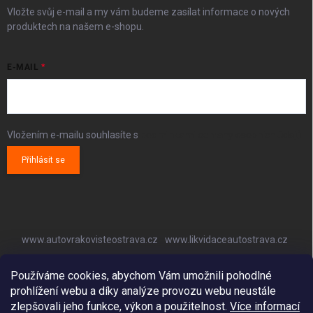
Vložte svůj e-mail a my vám budeme zasílat informace o nových
produktech na našem e-shopu.
E-MAIL
Vložením e-mailu souhlasíte s
podmínkami ochrany osobních údajů
Přihlásit se
www.autovrakovisteostrava.cz
www.likvidaceautostrava.cz
www.autoklimatizaceostrava.cz
Používáme cookies, abychom Vám umožnili pohodlné
prohlížení webu a díky analýze provozu webu neustále
zlepšovali jeho funkce, výkon a použitelnost.
Více informací