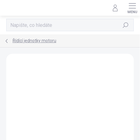
Přejít
na
obsah
Hledat
Řídící jednotky motoru