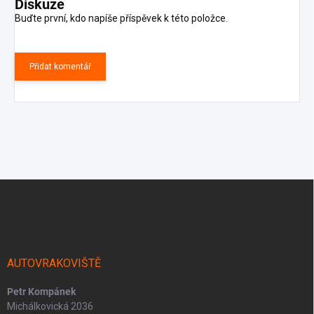
Diskuze
Buďte první, kdo napíše příspěvek k této položce.
Přidat komentář
Z
á
p
a
t
í
AUTOVRAKOVIŠTĚ
Petr Kompánek
Michálkovická 2036