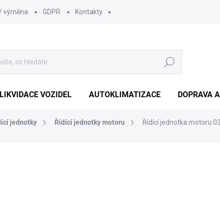
 / výměna
GDPR
Kontakty
Hledat
LIKVIDACE VOZIDEL
AUTOKLIMATIZACE
DOPRAVA A
dící jednotky
Řídící jednotky motoru
Řídící jednotka motoru 
1 210 Kč
1 000 Kč bez DPH
Měrná
SKLADEM
(1 KS)
cena: