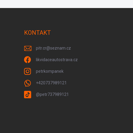
KONTAKT
pitr.cr
@
seznam.cz
likvidaceautostrava.cz
petrkompanek
+420737989121
@petr737989121