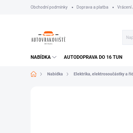
Přejít
Obchodní podmínky
Doprava a platba
Vrácení
na
obsah
NABÍDKA
AUTODOPRAVA DO 16 TUN
Domů
Nabídka
Elektrika, elektrosoučástky a ří