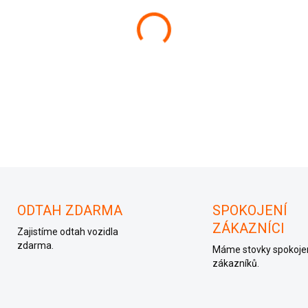
−
+
03E 906 033 A, 03E906033A
ODTAH ZDARMA
SPOKOJENÍ
ZÁKAZNÍCI
Zajistíme odtah vozidla
zdarma.
Máme stovky spokoje
zákazníků.