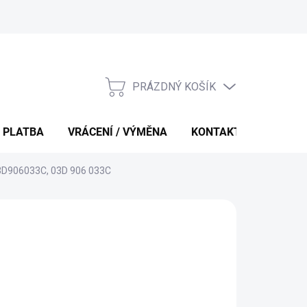
PRÁZDNÝ KOŠÍK
NÁKUPNÍ
KOŠÍK
 PLATBA
VRÁCENÍ / VÝMĚNA
KONTAKTY
03D906033C, 03D 906 033C