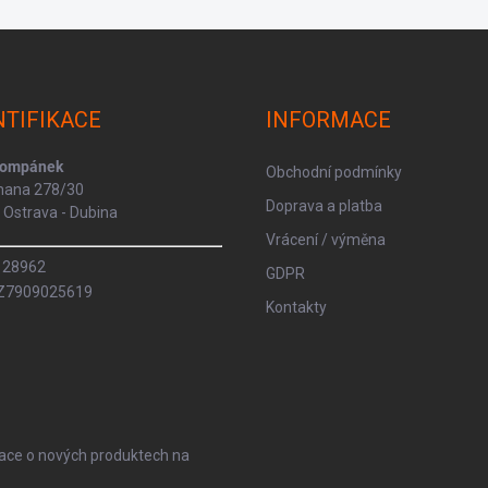
NTIFIKACE
INFORMACE
Kompánek
Obchodní podmínky
rmana 278/30
Doprava a platba
Ostrava - Dubina
Vrácení / výměna
8128962
GDPR
CZ7909025619
Kontakty
mace o nových produktech na