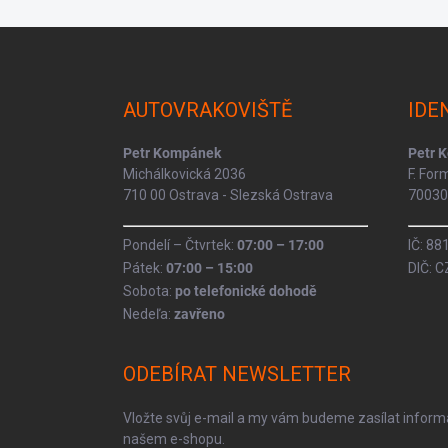
Z
á
p
a
AUTOVRAKOVIŠTĚ
IDE
t
í
Petr Kompánek
Petr 
Michálkovická 2036
F. Fo
710 00 Ostrava - Slezská Ostrava
70030 
Pondelí – Čtvrtek:
07:00 – 17:00
IČ: 8
Pátek:
07:00 – 15:00
DIČ: 
Sobota:
po telefonické dohodě
Nedeľa:
zavřeno
ODEBÍRAT NEWSLETTER
Vložte svůj e-mail a my vám budeme zasílat infor
našem e-shopu.