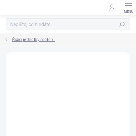
Přejít
na
obsah
Hledat
Řídící jednotky motoru