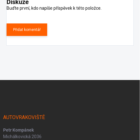
Diskuze
Buďte první, kdo napíše příspěvek k této položce.
Přidat komentář
Z
á
p
a
t
í
AUTOVRAKOVIŠTĚ
Petr Kompánek
Michálkovická 2036