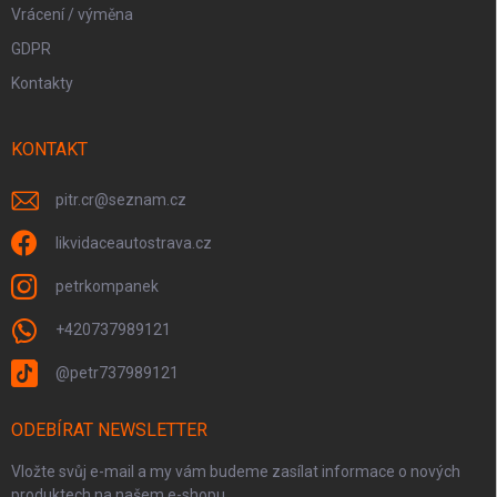
Vrácení / výměna
GDPR
Kontakty
KONTAKT
pitr.cr
@
seznam.cz
likvidaceautostrava.cz
petrkompanek
+420737989121
@petr737989121
ODEBÍRAT NEWSLETTER
Vložte svůj e-mail a my vám budeme zasílat informace o nových
produktech na našem e-shopu.