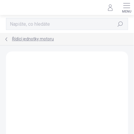
Přejít
na
obsah
Hledat
Řídící jednotky motoru