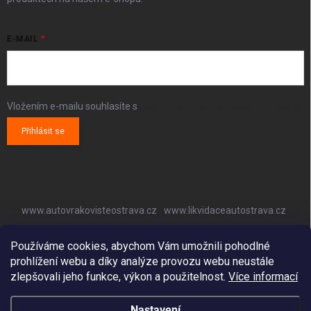
E-MAIL
Vložením e-mailu souhlasíte s
podmínkami ochrany osobních údajů
Přihlásit se
www.autovrakovisteostrava.cz
www.likvidaceautostrava.cz
www.autoklimatizaceostrava.cz
Používáme cookies, abychom Vám umožnili pohodlné
prohlížení webu a díky analýze provozu webu neustále
zlepšovali jeho funkce, výkon a použitelnost.
Více informací
Nastavení