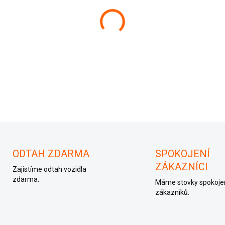
−
+
03G 906 018 CD
ODTAH ZDARMA
SPOKOJENÍ
ZÁKAZNÍCI
Zajistíme odtah vozidla
zdarma.
Máme stovky spokoje
zákazníků.