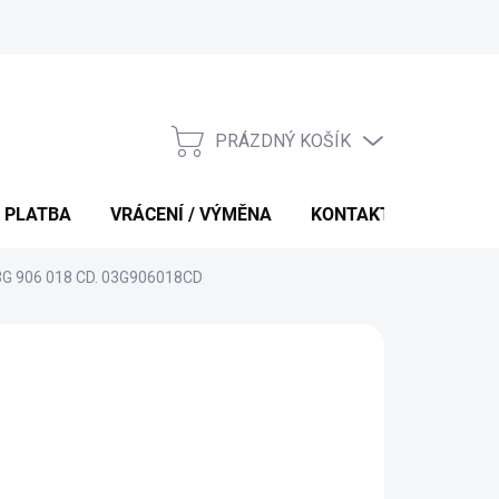
PRÁZDNÝ KOŠÍK
NÁKUPNÍ
KOŠÍK
 PLATBA
VRÁCENÍ / VÝMĚNA
KONTAKTY
03G 906 018 CD. 03G906018CD