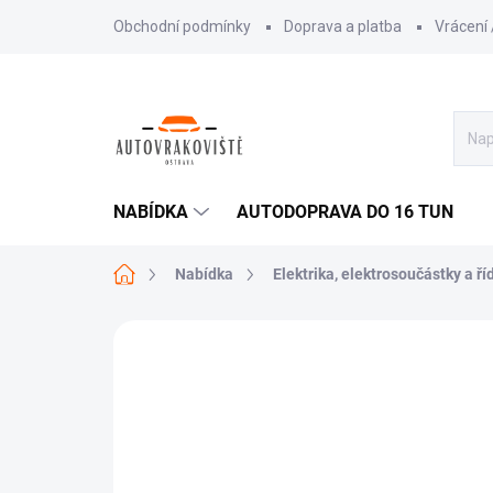
Přejít
Obchodní podmínky
Doprava a platba
Vrácení
na
obsah
NABÍDKA
AUTODOPRAVA DO 16 TUN
Domů
Nabídka
Elektrika, elektrosoučástky a ří