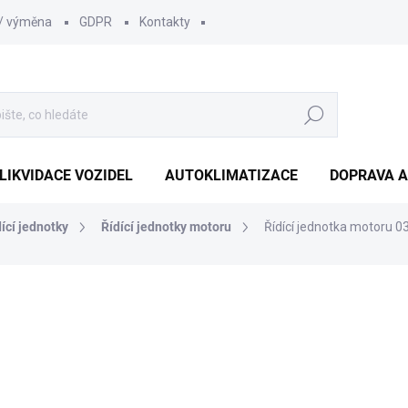
 / výměna
GDPR
Kontakty
Hledat
LIKVIDACE VOZIDEL
AUTOKLIMATIZACE
DOPRAVA A
dící jednotky
Řídící jednotky motoru
Řídící jednotka motoru 
1 210 Kč
1 000 Kč bez DPH
Měrná
SKLADEM
(1 KS)
cena: