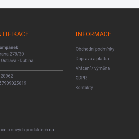
NTIFIKACE
INFORMACE
Kompánek
Obchodní podmínky
rmana 278/30
Doprava a platba
Ostrava - Dubina
Vrácení / výměna
8128962
GDPR
CZ7909025619
Kontakty
mace o nových produktech na