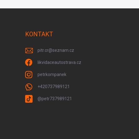
KONTAKT
pitr.cr
@
seznam.cz
likvidaceautostrava.cz
petrkompanek
+420737989121
@petr737989121