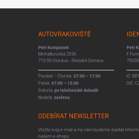
Z
á
p
a
AUTOVRAKOVIŠTĚ
IDE
t
í
Petr Kompánek
Petr 
Michálkovická 2036
F. Fo
710 00 Ostrava - Slezská Ostrava
70030 
Pondelí – Čtvrtek:
07:00 – 17:00
IČ: 8
Pátek:
07:00 – 15:00
DIČ: 
Sobota:
po telefonické dohodě
Nedeľa:
zavřeno
ODEBÍRAT NEWSLETTER
Vložte svůj e-mail a my vám budeme zasílat infor
našem e-shopu.