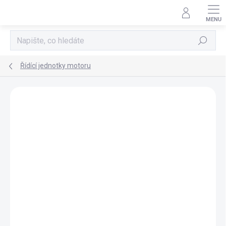
Přejít
na
obsah
Hledat
Řídící jednotky motoru