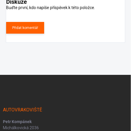
Diskuze
Buďte první, kdo napíše příspěvek k této položce.
Přidat komentář
Z
á
p
a
t
í
AUTOVRAKOVIŠTĚ
Petr Kompánek
Michálkovická 2036