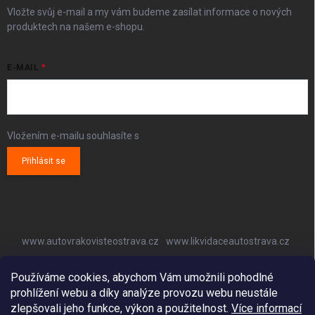
Vložte svůj e-mail a my vám budeme zasílat informace o nových
produktech na našem e-shopu.
E-MAIL
Vložením e-mailu souhlasíte s
podmínkami ochrany osobních údajů
Přihlásit se
www.autovrakovisteostrava.cz
www.likvidaceautostrava.cz
www.autoklimatizaceostrava.cz
Používáme cookies, abychom Vám umožnili pohodlné
prohlížení webu a díky analýze provozu webu neustále
zlepšovali jeho funkce, výkon a použitelnost.
Více informací