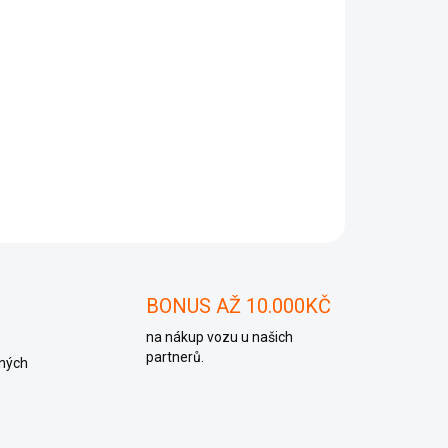
Přidat do košíku
 906 019 BM, 045906019BM
ZEPTAT SE
BONUS AŽ 10.000KČ
na nákup vozu u našich
partnerů.
ných