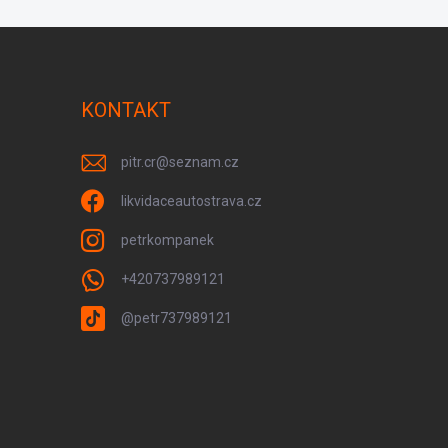
KONTAKT
pitr.cr
@
seznam.cz
likvidaceautostrava.cz
petrkompanek
+420737989121
@petr737989121