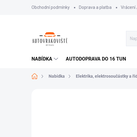
Přejít
Obchodní podmínky
Doprava a platba
Vrácení
na
obsah
NABÍDKA
AUTODOPRAVA DO 16 TUN
Domů
Nabídka
Elektrika, elektrosoučástky a ří