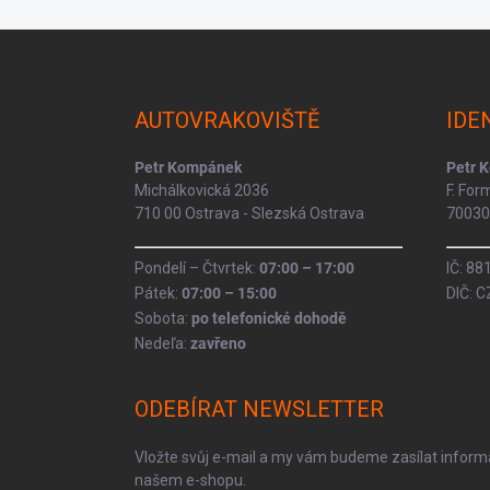
Z
á
p
a
AUTOVRAKOVIŠTĚ
IDE
t
í
Petr Kompánek
Petr 
Michálkovická 2036
F. Fo
710 00 Ostrava - Slezská Ostrava
70030 
Pondelí – Čtvrtek:
07:00 – 17:00
IČ: 8
Pátek:
07:00 – 15:00
DIČ: 
Sobota:
po telefonické dohodě
Nedeľa:
zavřeno
ODEBÍRAT NEWSLETTER
Vložte svůj e-mail a my vám budeme zasílat infor
našem e-shopu.