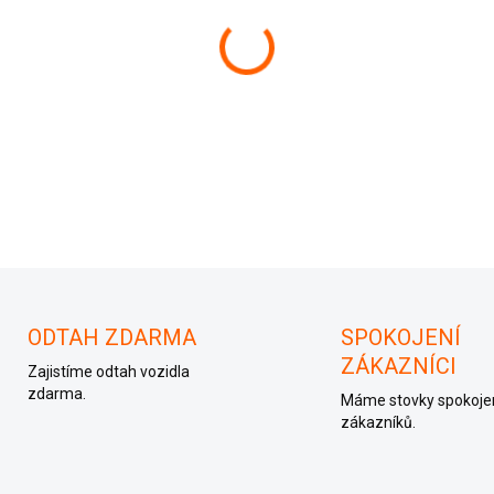
−
+
Řídící jednotka motoru 045
ODTAH ZDARMA
SPOKOJENÍ
ZÁKAZNÍCI
Zajistíme odtah vozidla
zdarma.
Máme stovky spokoje
zákazníků.