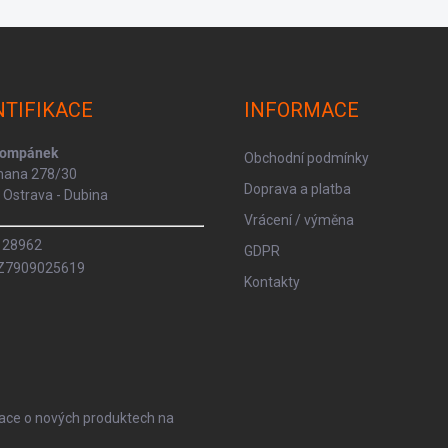
NTIFIKACE
INFORMACE
Kompánek
Obchodní podmínky
rmana 278/30
Doprava a platba
Ostrava - Dubina
Vrácení / výměna
8128962
GDPR
CZ7909025619
Kontakty
mace o nových produktech na