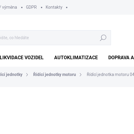
 / výměna
GDPR
Kontakty
Hledat
LIKVIDACE VOZIDEL
AUTOKLIMATIZACE
DOPRAVA A
dící jednotky
Řídící jednotky motoru
Řídící jednotka motoru
1 210 Kč
1 000 Kč bez DPH
Měrná
SKLADEM
(1 KS)
cena: