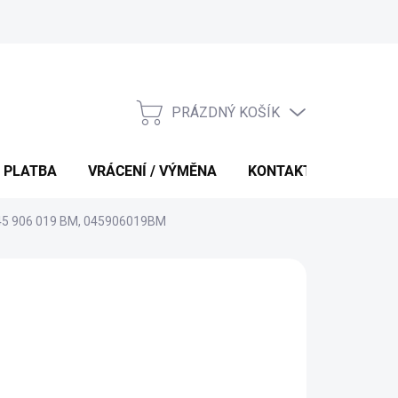
PRÁZDNÝ KOŠÍK
NÁKUPNÍ
KOŠÍK
 PLATBA
VRÁCENÍ / VÝMĚNA
KONTAKTY
 045 906 019 BM, 045906019BM