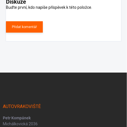
Diskuze
Buďte první, kdo napíše příspěvek k této položce.
Přidat komentář
Z
á
p
a
t
í
AUTOVRAKOVIŠTĚ
Petr Kompánek
Michálkovická 2036