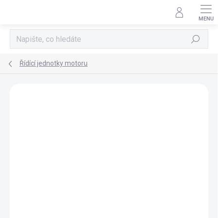
Přejít
na
obsah
Hledat
Řídící jednotky motoru