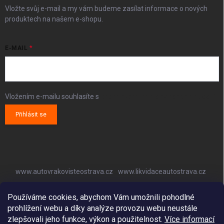
Vložte svůj e-mail a my vám budeme zasílat informace o nových
produktech na našem e-shopu.
E-MAIL
Vložením e-mailu souhlasíte s
podmínkami ochrany osobních údajů
Přihlásit se
www.autovrakovisteostrava.cz
www.likvidaceautostrava.cz
www.autoklimatizaceostrava.cz
Používáme cookies, abychom Vám umožnili pohodlné
prohlížení webu a díky analýze provozu webu neustále
zlepšovali jeho funkce, výkon a použitelnost.
Více informací