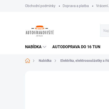
Přejít
Obchodní podmínky
Doprava a platba
Vrácení
na
obsah
NABÍDKA
AUTODOPRAVA DO 16 TUN
Domů
Nabídka
Elektrika, elektrosoučástky a ří