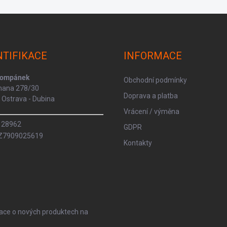
NTIFIKACE
INFORMACE
Kompánek
Obchodní podmínky
rmana 278/30
Doprava a platba
Ostrava - Dubina
Vrácení / výměna
8128962
GDPR
CZ7909025619
Kontakty
mace o nových produktech na