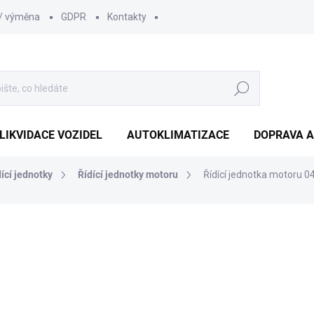
 / výměna
GDPR
Kontakty
Hledat
LIKVIDACE VOZIDEL
AUTOKLIMATIZACE
DOPRAVA A
dící jednotky
Řídící jednotky motoru
Řídící jednotka motoru 
1 210 Kč
1 000 Kč bez DPH
Měrná
SKLADEM
(1 KS)
cena: