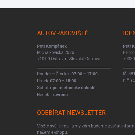
Z
á
p
a
AUTOVRAKOVIŠTĚ
IDE
t
í
Petr Kompánek
Petr 
Michálkovická 2036
F. Fo
710 00 Ostrava - Slezská Ostrava
70030 
Pondelí – Čtvrtek:
07:00 – 17:00
IČ: 8
Pátek:
07:00 – 15:00
DIČ: 
Sobota:
po telefonické dohodě
Nedeľa:
zavřeno
ODEBÍRAT NEWSLETTER
Vložte svůj e-mail a my vám budeme zasílat infor
našem e-shopu.