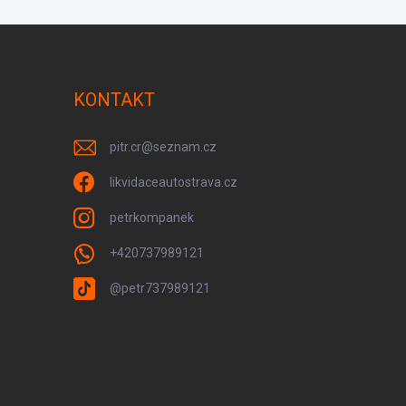
KONTAKT
pitr.cr
@
seznam.cz
likvidaceautostrava.cz
petrkompanek
+420737989121
@petr737989121