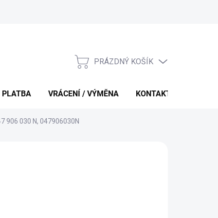
PRÁZDNÝ KOŠÍK
NÁKUPNÍ
KOŠÍK
 PLATBA
VRÁCENÍ / VÝMĚNA
KONTAKTY
047 906 030 N, 047906030N