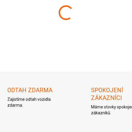
−
+
047 906 032 H, 047906032H
ODTAH ZDARMA
SPOKOJENÍ
ZÁKAZNÍCI
Zajistíme odtah vozidla
zdarma.
Máme stovky spokoje
zákazníků.