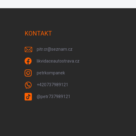
KONTAKT
pitr.cr
@
seznam.cz
likvidaceautostrava.cz
petrkompanek
+420737989121
@petr737989121