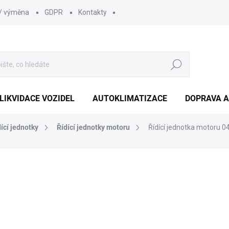
 / výměna
GDPR
Kontakty
Hledat
LIKVIDACE VOZIDEL
AUTOKLIMATIZACE
DOPRAVA A
dící jednotky
Řídící jednotky motoru
Řídící jednotka motoru 
1 210 Kč
1 000 Kč bez DPH
Měrná
SKLADEM
(1 KS)
cena: