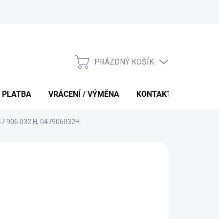
PRÁZDNÝ KOŠÍK
NÁKUPNÍ
KOŠÍK
 PLATBA
VRÁCENÍ / VÝMĚNA
KONTAKTY
047 906 032 H, 047906032H