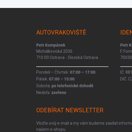
Z
á
p
a
AUTOVRAKOVIŠTĚ
IDE
t
í
Petr Kompánek
Petr 
Michálkovická 2036
F. Fo
710 00 Ostrava - Slezská Ostrava
70030 
Pondelí – Čtvrtek:
07:00 – 17:00
IČ: 8
Pátek:
07:00 – 15:00
DIČ: 
Sobota:
po telefonické dohodě
Nedeľa:
zavřeno
ODEBÍRAT NEWSLETTER
Vložte svůj e-mail a my vám budeme zasílat infor
našem e-shopu.