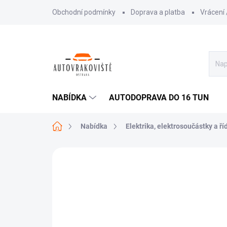
Přejít
Obchodní podmínky
Doprava a platba
Vrácení
na
obsah
NABÍDKA
AUTODOPRAVA DO 16 TUN
Domů
Nabídka
Elektrika, elektrosoučástky a ří