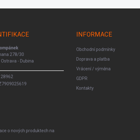
NTIFIKACE
INFORMACE
Kompánek
Obchodní podmínky
rmana 278/30
Doprava a platba
Ostrava - Dubina
Vrácení / výměna
8128962
GDPR
CZ7909025619
Kontakty
mace o nových produktech na