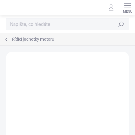
Přejít
na
obsah
Hledat
Řídící jednotky motoru