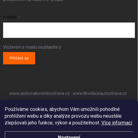
E-MAIL
Vložením e-mailu souhlasíte s
podmínkami ochrany osobních údajů
Přihlásit se
www.autovrakovisteostrava.cz
www.likvidaceautostrava.cz
www.autoklimatizaceostrava.cz
Používáme cookies, abychom Vám umožnili pohodlné
prohlížení webu a díky analýze provozu webu neustále
zlepšovali jeho funkce, výkon a použitelnost.
Více informací
Nastavení