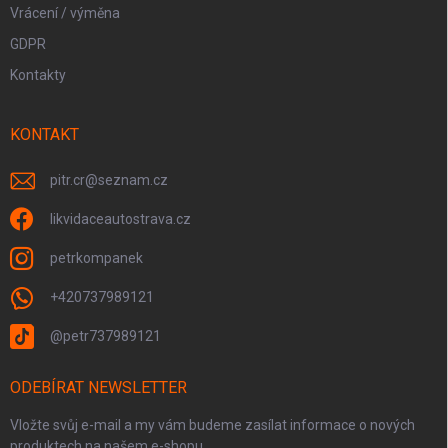
Vrácení / výměna
GDPR
Kontakty
KONTAKT
pitr.cr
@
seznam.cz
likvidaceautostrava.cz
petrkompanek
+420737989121
@petr737989121
ODEBÍRAT NEWSLETTER
Vložte svůj e-mail a my vám budeme zasílat informace o nových
produktech na našem e-shopu.