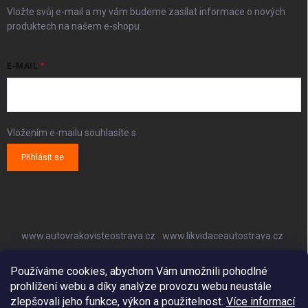
Vložte svůj e-mail a my vám budeme zasílat informace o nových
produktech na našem e-shopu.
E-MAIL
Vložením e-mailu souhlasíte s
podmínkami ochrany osobních údajů
Přihlásit se
www.autovrakovisteostrava.cz
www.likvidaceautostrava.cz
www.autoklimatizaceostrava.cz
Používáme cookies, abychom Vám umožnili pohodlné
prohlížení webu a díky analýze provozu webu neustále
zlepšovali jeho funkce, výkon a použitelnost.
Více informací