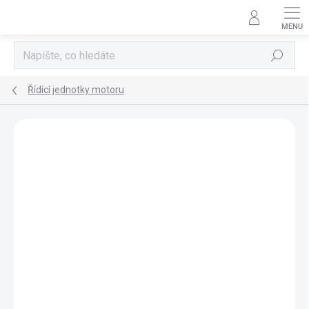
Přejít
na
obsah
Hledat
Řídící jednotky motoru