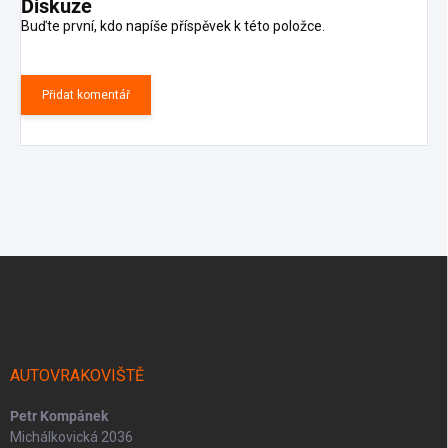
Diskuze
Buďte první, kdo napíše příspěvek k této položce.
Přidat komentář
Z
á
p
a
t
í
AUTOVRAKOVIŠTĚ
Petr Kompánek
Michálkovická 2036