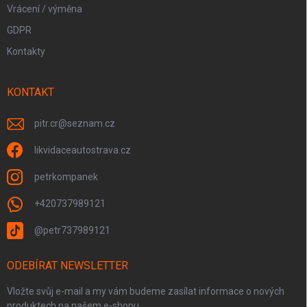
Vrácení / výměna
GDPR
Kontakty
KONTAKT
pitr.cr
@
seznam.cz
likvidaceautostrava.cz
petrkompanek
+420737989121
@petr737989121
ODEBÍRAT NEWSLETTER
Vložte svůj e-mail a my vám budeme zasílat informace o nových
produktech na našem e-shopu.