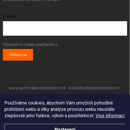
E-MAIL
Vložením e-mailu souhlasíte s
podmínkami ochrany osobních údajů
Přihlásit se
www.autovrakovisteostrava.cz
www.likvidaceautostrava.cz
www.autoklimatizaceostrava.cz
Používáme cookies, abychom Vám umožnili pohodlné
prohlížení webu a díky analýze provozu webu neustále
zlepšovali jeho funkce, výkon a použitelnost.
Více informací
Nastavení