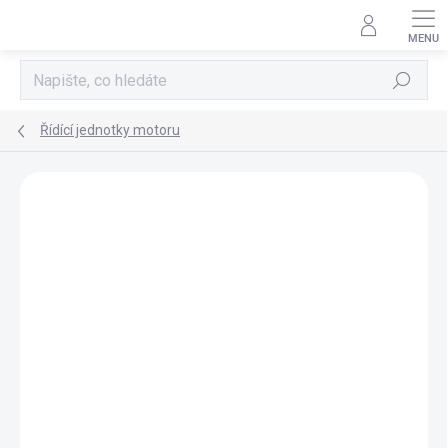
Přejít
na
obsah
Hledat
Řídící jednotky motoru