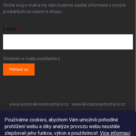
Vložte svůj e-mail a my vám budeme zasílat informace o nových
produktech na našem e-shopu.
E-MAIL
Vložením e-mailu souhlasíte s
podmínkami ochrany osobních údajů
Přihlásit se
www.autovrakovisteostrava.cz
www.likvidaceautostrava.cz
www.autoklimatizaceostrava.cz
Používáme cookies, abychom Vám umožnili pohodlné
prohlížení webu a díky analýze provozu webu neustále
zlepšovali jeho funkce, výkon a použitelnost.
Více informací