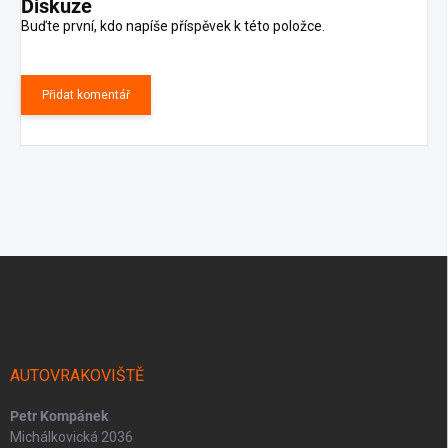
Diskuze
Buďte první, kdo napíše příspěvek k této položce.
Přidat komentář
Z
á
p
a
t
í
AUTOVRAKOVIŠTĚ
Petr Kompánek
Michálkovická 2036