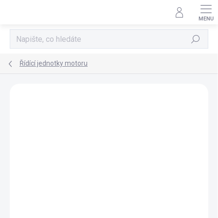
Přejít
na
obsah
Hledat
Řídící jednotky motoru