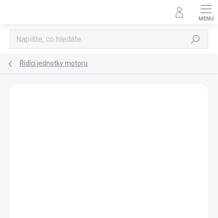
Přejít
na
obsah
Hledat
Řídící jednotky motoru