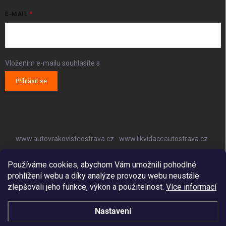
E-MAIL
Vložením e-mailu souhlasíte s
podmínkami ochrany osobních údajů
Přihlásit se
www.autovrakovisteostrava.cz
www.likvidaceautostrava.cz
www.autoklimatizaceostrava.cz
Používáme cookies, abychom Vám umožnili pohodlné
prohlížení webu a díky analýze provozu webu neustále
zlepšovali jeho funkce, výkon a použitelnost.
Více informací
Nastavení