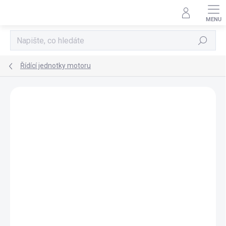
Přejít
na
obsah
Hledat
Řídící jednotky motoru