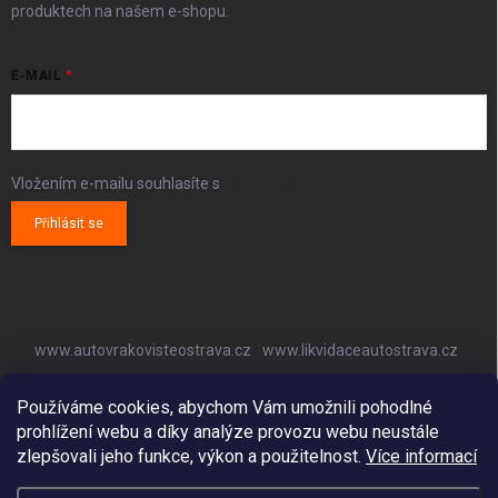
produktech na našem e-shopu.
E-MAIL
Vložením e-mailu souhlasíte s
podmínkami ochrany osobních údajů
Přihlásit se
www.autovrakovisteostrava.cz
www.likvidaceautostrava.cz
www.autoklimatizaceostrava.cz
Používáme cookies, abychom Vám umožnili pohodlné
prohlížení webu a díky analýze provozu webu neustále
zlepšovali jeho funkce, výkon a použitelnost.
Více informací