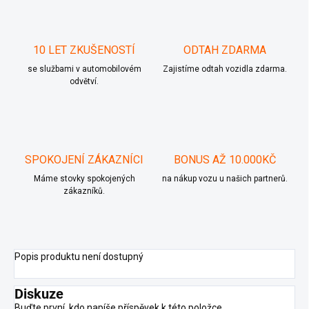
10 LET ZKUŠENOSTÍ
ODTAH ZDARMA
se službami v automobilovém
Zajistíme odtah vozidla zdarma.
odvětví.
SPOKOJENÍ ZÁKAZNÍCI
BONUS AŽ 10.000KČ
Máme stovky spokojených
na nákup vozu u našich partnerů.
zákazníků.
Popis produktu není dostupný
Diskuze
Buďte první, kdo napíše příspěvek k této položce.