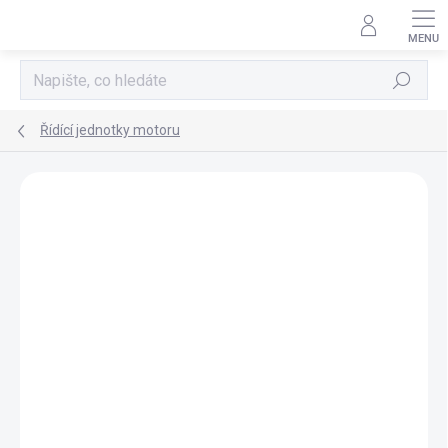
Přejít
na
obsah
Hledat
Řídící jednotky motoru