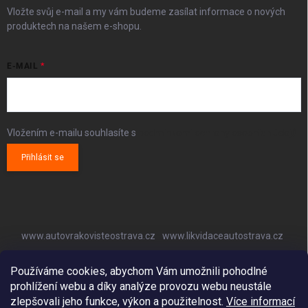
Vložte svůj e-mail a my vám budeme zasílat informace o nových
produktech na našem e-shopu.
E-MAIL
Vložením e-mailu souhlasíte s
podmínkami ochrany osobních údajů
Přihlásit se
www.autovrakovisteostrava.cz
www.likvidaceautostrava.cz
www.autoklimatizaceostrava.cz
Používáme cookies, abychom Vám umožnili pohodlné
prohlížení webu a díky analýze provozu webu neustále
zlepšovali jeho funkce, výkon a použitelnost.
Více informací