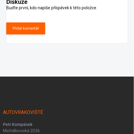
Diskuze
Buďte první, kdo napíše příspěvek k této položce.
Přidat komentář
Z
á
p
a
t
í
AUTOVRAKOVIŠTĚ
Petr Kompánek
Michálkovická 2036