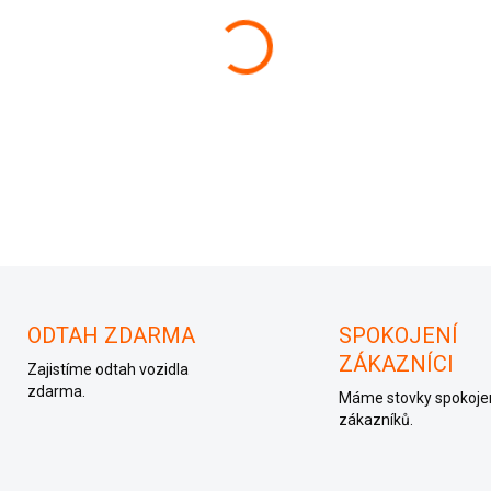
−
+
8200020950, S11003001D
ODTAH ZDARMA
SPOKOJENÍ
ZÁKAZNÍCI
Zajistíme odtah vozidla
zdarma.
Máme stovky spokoje
zákazníků.