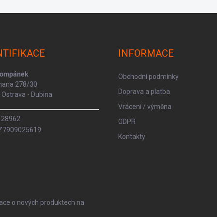
NTIFIKACE
INFORMACE
Kompánek
Obchodní podmínky
rmana 278/30
Doprava a platba
Ostrava - Dubina
Vrácení / výměna
8128962
GDPR
CZ7909025619
Kontakty
mace o nových produktech na