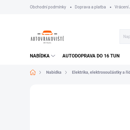
Přejít
Obchodní podmínky
Doprava a platba
Vrácení
na
obsah
NABÍDKA
AUTODOPRAVA DO 16 TUN
Domů
Nabídka
Elektrika, elektrosoučástky a ří