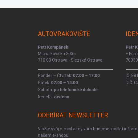
Z
á
p
a
AUTOVRAKOVIŠTĚ
IDE
t
í
Petr Kompánek
Petr 
Michálkovická 2036
F. Fo
710 00 Ostrava - Slezská Ostrava
70030 
Pondelí – Čtvrtek:
07:00 – 17:00
IČ: 8
Pátek:
07:00 – 15:00
DIČ: 
Sobota:
po telefonické dohodě
Nedeľa:
zavřeno
ODEBÍRAT NEWSLETTER
Vložte svůj e-mail a my vám budeme zasílat infor
našem e-shopu.