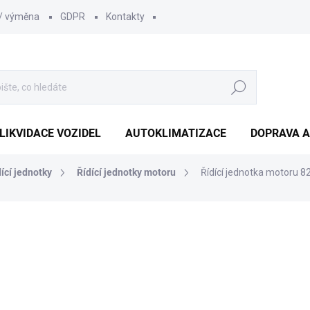
 / výměna
GDPR
Kontakty
Hledat
LIKVIDACE VOZIDEL
AUTOKLIMATIZACE
DOPRAVA A
dící jednotky
Řídící jednotky motoru
Řídící jednotka motoru
1 210 Kč
1 000 Kč bez DPH
Měrná
SKLADEM
(1 KS)
cena: