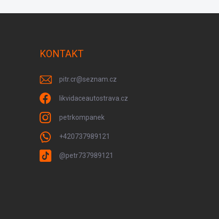
KONTAKT
pitr.cr
@
seznam.cz
likvidaceautostrava.cz
petrkompanek
+420737989121
@petr737989121