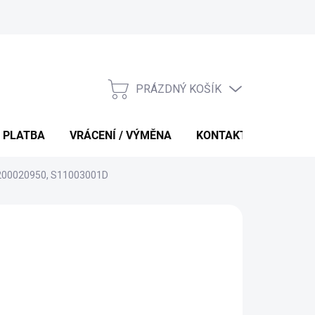
PRÁZDNÝ KOŠÍK
NÁKUPNÍ
KOŠÍK
 PLATBA
VRÁCENÍ / VÝMĚNA
KONTAKTY
 8200020950, S11003001D