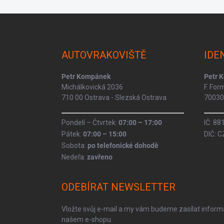
Z
á
p
a
AUTOVRAKOVIŠTĚ
IDE
t
í
Petr Kompánek
Petr 
Michálkovická 2036
F. Fo
710 00 Ostrava - Slezská Ostrava
70030 
Pondelí – Čtvrtek:
07:00 – 17:00
IČ: 8
Pátek:
07:00 – 15:00
DIČ: 
Sobota:
po telefonické dohodě
Nedeľa:
zavřeno
ODEBÍRAT NEWSLETTER
Vložte svůj e-mail a my vám budeme zasílat infor
našem e-shopu.