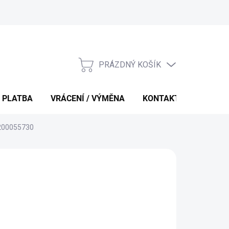
PRÁZDNÝ KOŠÍK
NÁKUPNÍ
KOŠÍK
 PLATBA
VRÁCENÍ / VÝMĚNA
KONTAKTY
8200055730