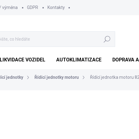
 / výměna
GDPR
Kontakty
Hledat
LIKVIDACE VOZIDEL
AUTOKLIMATIZACE
DOPRAVA A
dící jednotky
Řídící jednotky motoru
Řídící jednotka motoru 
1 210 Kč
1 000 Kč bez DPH
Měrná
SKLADEM
(1 KS)
cena: