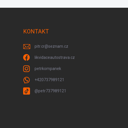
KONTAKT
pitr.cr
@
seznam.cz
likvidaceautostrava.cz
petrkompanek
+420737989121
@petr737989121