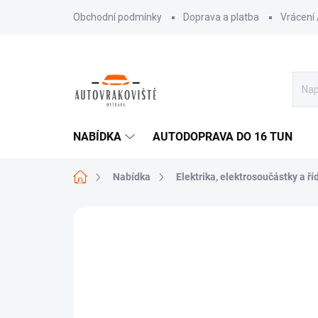
Přejít
Obchodní podmínky
Doprava a platba
Vrácení
na
obsah
NABÍDKA
AUTODOPRAVA DO 16 TUN
Domů
Nabídka
Elektrika, elektrosoučástky a ří