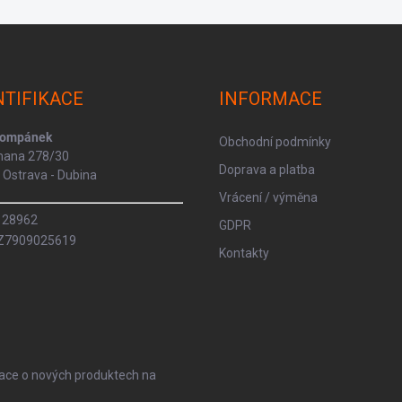
NTIFIKACE
INFORMACE
Kompánek
Obchodní podmínky
rmana 278/30
Doprava a platba
Ostrava - Dubina
Vrácení / výměna
8128962
GDPR
CZ7909025619
Kontakty
mace o nových produktech na