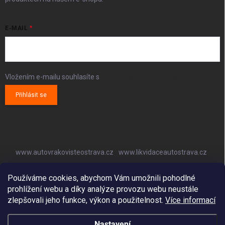
E-MAIL
Vložením e-mailu souhlasíte s
podmínkami ochrany osobních údajů
Přihlásit se
www.autovrakovisteostrava.cz
www.likvidaceautostrava.cz
www.autoklimatizaceostrava.cz
Používáme cookies, abychom Vám umožnili pohodlné
prohlížení webu a díky analýze provozu webu neustále
zlepšovali jeho funkce, výkon a použitelnost.
Více informací
Nastavení