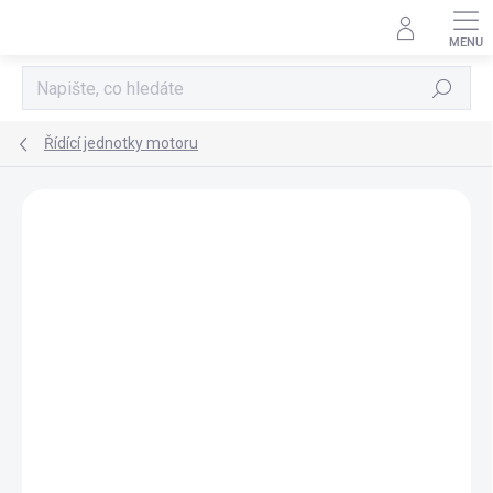
Přejít
na
obsah
Hledat
Řídící jednotky motoru