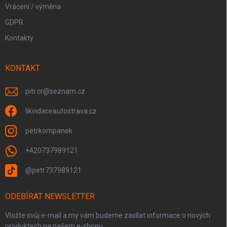
Vrácení / výměna
GDPR
Kontakty
KONTAKT
pitr.cr
@
seznam.cz
likvidaceautostrava.cz
petrkompanek
+420737989121
@petr737989121
ODEBÍRAT NEWSLETTER
Vložte svůj e-mail a my vám budeme zasílat informace o nových
produktech na našem e-shopu.