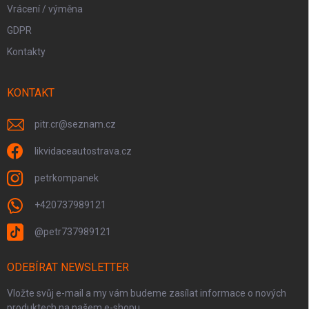
Vrácení / výměna
GDPR
Kontakty
KONTAKT
pitr.cr
@
seznam.cz
likvidaceautostrava.cz
petrkompanek
+420737989121
@petr737989121
ODEBÍRAT NEWSLETTER
Vložte svůj e-mail a my vám budeme zasílat informace o nových
produktech na našem e-shopu.