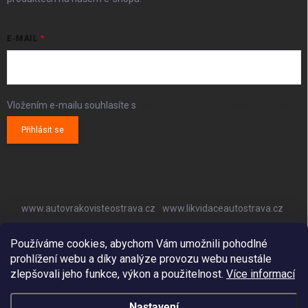
E-MAIL
Vložením e-mailu souhlasíte s
podmínkami ochrany osobních údajů
Přihlásit se
www.autovrakovisteostrava.cz
www.likvidaceautostrava.cz
www.autoklimatizaceostrava.cz
Používáme cookies, abychom Vám umožnili pohodlné
prohlížení webu a díky analýze provozu webu neustále
zlepšovali jeho funkce, výkon a použitelnost.
Více informací
Nastavení