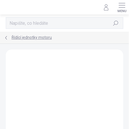
Přejít
na
obsah
Hledat
Řídící jednotky motoru