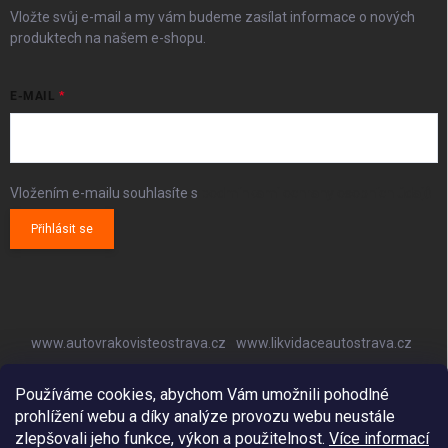
Vložte svůj e-mail a my vám budeme zasílat informace o nových
produktech na našem e-shopu.
E-MAIL
Vložením e-mailu souhlasíte s
podmínkami ochrany osobních údajů
Přihlásit se
www.autovrakovisteostrava.cz
www.likvidaceautostrava.cz
www.autoklimatizaceostrava.cz
Používáme cookies, abychom Vám umožnili pohodlné
prohlížení webu a díky analýze provozu webu neustále
zlepšovali jeho funkce, výkon a použitelnost.
Více informací