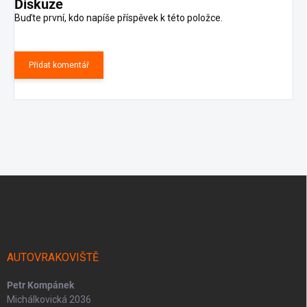
Diskuze
Buďte první, kdo napíše příspěvek k této položce.
Přidat komentář
Z
á
p
a
t
í
AUTOVRAKOVIŠTĚ
Petr Kompánek
Michálkovická 2036