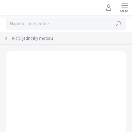
Přejít
na
obsah
Hledat
Řídící jednotky motoru