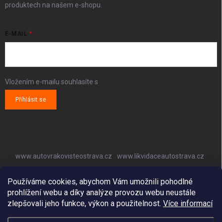
produktech na našem e-shopu.
E-MAIL
Vložením e-mailu souhlasíte s
podmínkami ochrany osobních údajů
Přihlásit se
www.autovrakovisteostrava.cz
www.likvidaceautostrava.cz
www.autoklimatizaceostrava.cz
Používáme cookies, abychom Vám umožnili pohodlné
prohlížení webu a díky analýze provozu webu neustále
zlepšovali jeho funkce, výkon a použitelnost.
Více informací