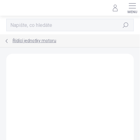
Přejít
na
obsah
Hledat
Řídící jednotky motoru