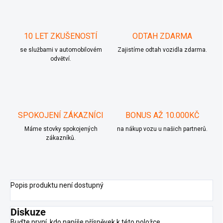
10 LET ZKUŠENOSTÍ
ODTAH ZDARMA
se službami v automobilovém
Zajistíme odtah vozidla zdarma.
odvětví.
SPOKOJENÍ ZÁKAZNÍCI
BONUS AŽ 10.000KČ
Máme stovky spokojených
na nákup vozu u našich partnerů.
zákazníků.
Popis produktu není dostupný
Diskuze
Buďte první, kdo napíše příspěvek k této položce.