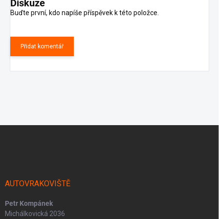
Diskuze
Buďte první, kdo napíše příspěvek k této položce.
Přidat komentář
Z
á
p
a
t
í
AUTOVRAKOVIŠTĚ
Petr Kompánek
Michálkovická 2036