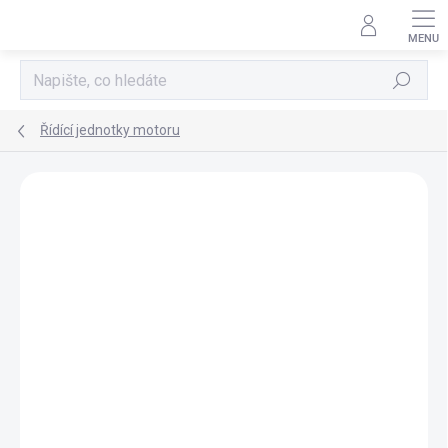
Přejít
na
obsah
Hledat
Řídící jednotky motoru