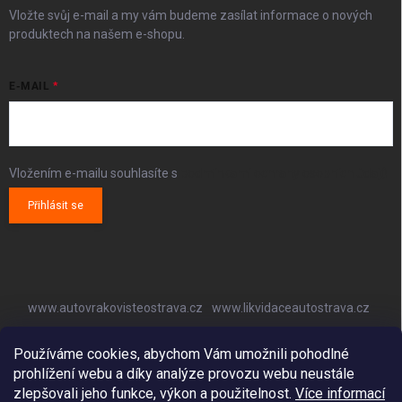
Vložte svůj e-mail a my vám budeme zasílat informace o nových
produktech na našem e-shopu.
E-MAIL
Vložením e-mailu souhlasíte s
podmínkami ochrany osobních údajů
Přihlásit se
www.autovrakovisteostrava.cz
www.likvidaceautostrava.cz
www.autoklimatizaceostrava.cz
Používáme cookies, abychom Vám umožnili pohodlné
prohlížení webu a díky analýze provozu webu neustále
zlepšovali jeho funkce, výkon a použitelnost.
Více informací