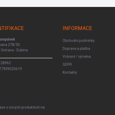
NTIFIKACE
INFORMACE
Kompánek
Obchodní podmínky
rmana 278/30
Doprava a platba
Ostrava - Dubina
Vrácení / výměna
8128962
GDPR
CZ7909025619
Kontakty
mace o nových produktech na