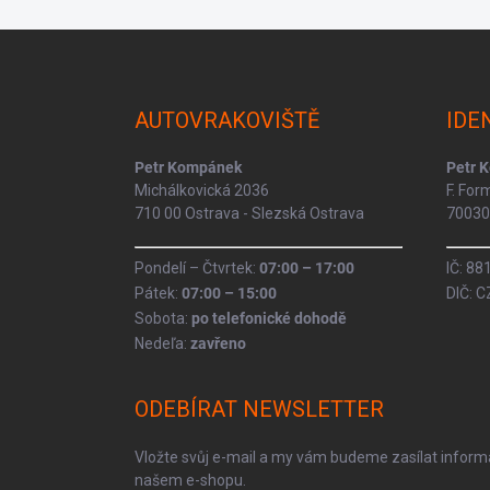
Z
á
p
a
AUTOVRAKOVIŠTĚ
IDE
t
í
Petr Kompánek
Petr 
Michálkovická 2036
F. Fo
710 00 Ostrava - Slezská Ostrava
70030 
Pondelí – Čtvrtek:
07:00 – 17:00
IČ: 8
Pátek:
07:00 – 15:00
DIČ: 
Sobota:
po telefonické dohodě
Nedeľa:
zavřeno
ODEBÍRAT NEWSLETTER
Vložte svůj e-mail a my vám budeme zasílat infor
našem e-shopu.