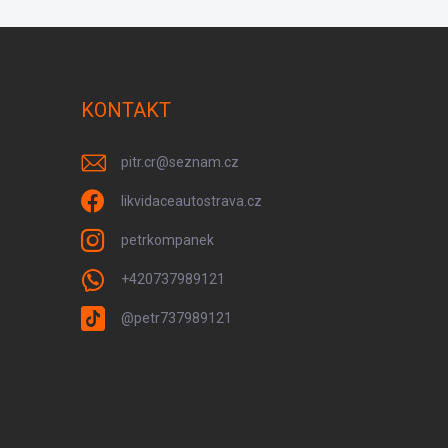
KONTAKT
pitr.cr
@
seznam.cz
likvidaceautostrava.cz
petrkompanek
+420737989121
@petr737989121