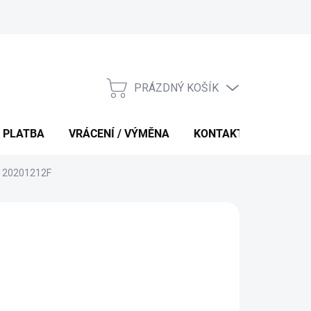
PRÁZDNÝ KOŠÍK
NÁKUPNÍ
KOŠÍK
 PLATBA
VRÁCENÍ / VÝMĚNA
KONTAKTY
S120201212F