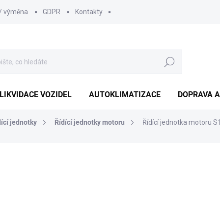
 / výměna
GDPR
Kontakty
Hledat
LIKVIDACE VOZIDEL
AUTOKLIMATIZACE
DOPRAVA A
dící jednotky
Řídící jednotky motoru
Řídící jednotka motoru 
1 210 Kč
1 000 Kč bez DPH
Měrná
SKLADEM
(1 KS)
cena: