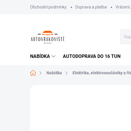
Přejít
Obchodní podmínky
Doprava a platba
Vrácení
na
obsah
NABÍDKA
AUTODOPRAVA DO 16 TUN
Domů
Nabídka
Elektrika, elektrosoučástky a ří