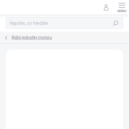
Přejít
na
obsah
Hledat
Řídící jednotky motoru