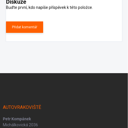
Diskuze
Buďte první, kdo napíše příspěvek k této položce.
Přidat komentář
Z
á
p
a
t
í
AUTOVRAKOVIŠTĚ
Petr Kompánek
Michálkovická 2036