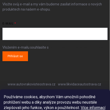
Vložte svůj e-mail a my vám budeme zasílat informace o nových
produktech na našem e-shopu.
E-MAIL
Vložením e-mailu souhlasíte s
podmínkami ochrany osobních údajů
Přihlásit se
www.autovrakovisteostrava.cz
www.likvidaceautostrava.cz
www.autoklimatizaceostrava.cz
Používáme cookies, abychom Vám umožnili pohodlné
prohlížení webu a díky analýze provozu webu neustále
zlepšovali jeho funkce, výkon a použitelnost.
Více informací