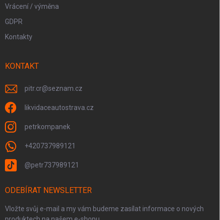
Vrácení / výměna
GDPR
Kontakty
KONTAKT
pitr.cr
@
seznam.cz
likvidaceautostrava.cz
petrkompanek
+420737989121
@petr737989121
ODEBÍRAT NEWSLETTER
Vložte svůj e-mail a my vám budeme zasílat informace o nových
produktech na našem e-shopu.