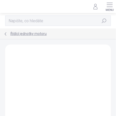
Přejít
na
obsah
Hledat
Řídící jednotky motoru