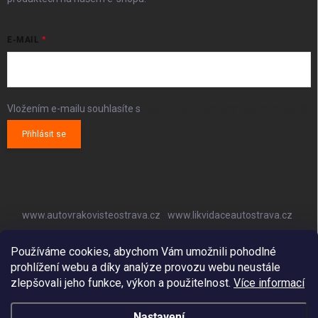
E-MAIL
Vložením e-mailu souhlasíte s
podmínkami ochrany osobních údajů
Přihlásit se
www.autovrakovisteostrava.cz
www.likvidaceautostrava.cz
www.autoklimatizaceostrava.cz
Používáme cookies, abychom Vám umožnili pohodlné
prohlížení webu a díky analýze provozu webu neustále
zlepšovali jeho funkce, výkon a použitelnost.
Více informací
Nastavení