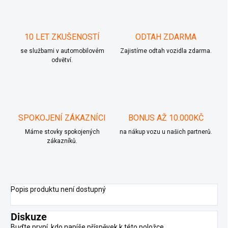
10 LET ZKUŠENOSTÍ
ODTAH ZDARMA
se službami v automobilovém
Zajistíme odtah vozidla zdarma.
odvětví.
SPOKOJENÍ ZÁKAZNÍCI
BONUS AŽ 10.000KČ
Máme stovky spokojených
na nákup vozu u našich partnerů.
zákazníků.
Popis produktu není dostupný
Diskuze
Buďte první, kdo napíše příspěvek k této položce.