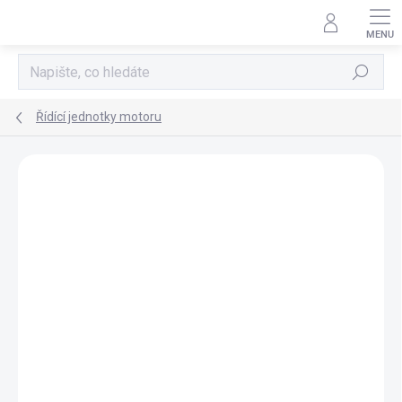
Přejít
na
obsah
Hledat
Řídící jednotky motoru