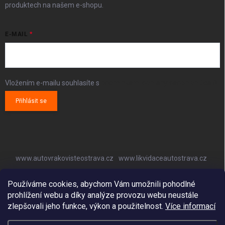
produktech na našem e-shopu.
E-MAIL
Vložením e-mailu souhlasíte s
podmínkami ochrany osobních údajů
Přihlásit se
www.autovrakovisteostrava.cz
www.likvidaceautostrava.cz
www.autoklimatizaceostrava.cz
Používáme cookies, abychom Vám umožnili pohodlné
prohlížení webu a díky analýze provozu webu neustále
zlepšovali jeho funkce, výkon a použitelnost.
Více informací